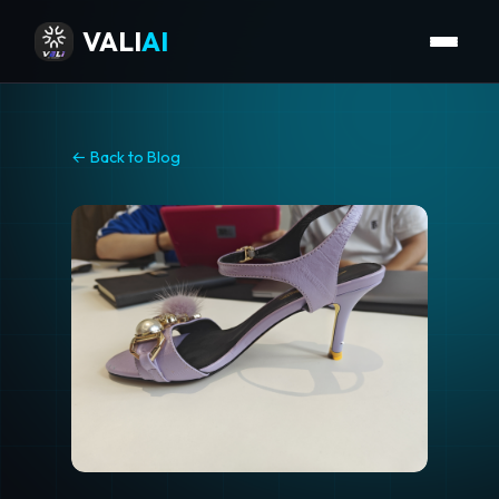
VALI
AI
← Back to Blog