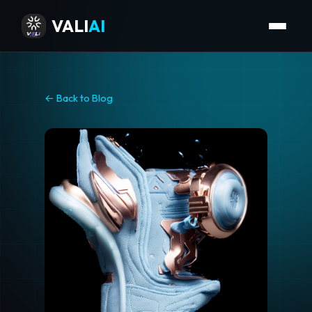
VALI
AI
← Back to Blog