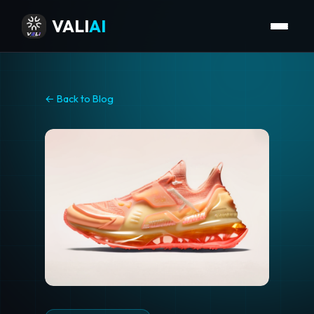
VALI
AI
← Back to Blog