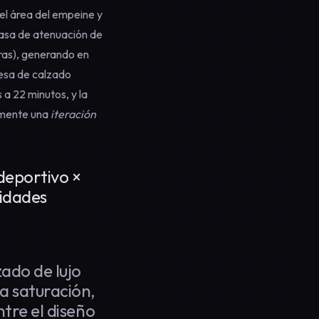
 el área del empeine y
tasa de atenuación de
turas), generando en
resa de calzado
 a 22 minutos, y la
almente una
iteración
deportivo ×
sidades
zado de lujo
ja saturación,
ntre el diseño