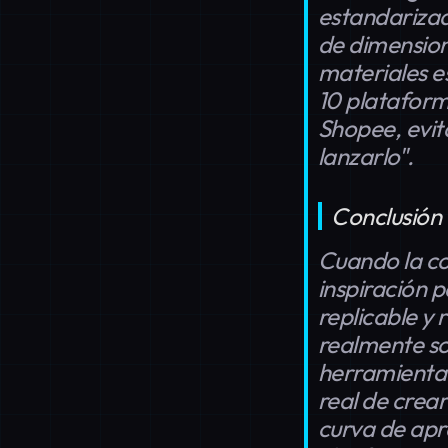
estandarizad
de dimension
materiales e
10 platafor
Shopee, evita
lanzarlo".
Conclusión
Cuando la co
inspiración p
replicable y 
realmente sos
herramienta 
real de crea
curva de apr