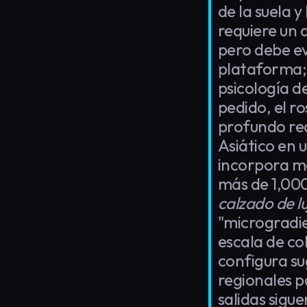
de la suela y
requiere un 
pero debe ev
plataforma;
psicología d
pedido, el r
profundo red
Asiático en 
incorpora má
más de 1,000
calzado de l
"microgradie
escala de co
configura su
regionales p
salidas sigu