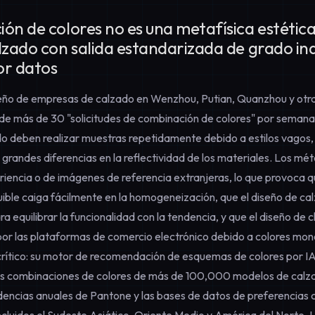
ón de colores no es una metafísica estética
lzado con salida estandarizada de grado ind
or datos
seño de empresas de calzado en Wenzhou, Putian, Quanzhou y otra
de más de 30 "solicitudes de combinación de colores" por semana,
 deben realizar muestras repetidamente debido a estilos vagos,
y grandes diferencias en la reflectividad de los materiales. Los mé
iencia o de imágenes de referencia extranjeras, lo que provoca q
uible caiga fácilmente en la homogeneización, que el diseño de ca
ra equilibrar la funcionalidad con la tendencia, y que el diseño de 
or las plataformas de comercio electrónico debido a colores m
crítico: su motor de recomendación de esquemas de colores por I
s combinaciones de colores de más de 100,000 modelos de calz
endencias anuales de Pantone y las bases de datos de preferencias 
cluidos el Sudeste Asiático, Oriente Medio y América del Norte. 