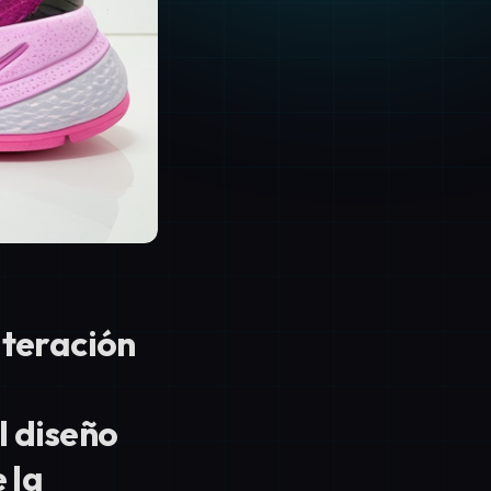
Iteración
l diseño
 la