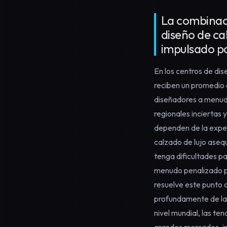
La combinaci
diseño de ca
impulsado p
En los centros de di
reciben un promedio 
diseñadores a menudo
regionales inciertas 
dependen de la exper
calzado de lujo aseq
tenga dificultades pa
menudo penalizado p
resuelve este punto 
profundamente de la
nivel mundial, las t
grandes mercados, in