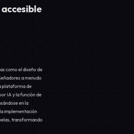
o accesible
ías como el diseño de
 diseñadores a menudo
La plataforma de
r IA y la función de
asándose en la
 la implementación
suelas, transformando