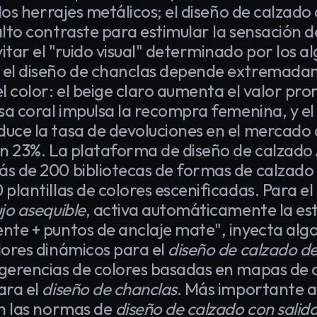
 los herrajes metálicos; el diseño de calzado
alto contraste para estimular la sensación de
itar el "ruido visual" determinado por los a
 el diseño de chanclas depende extremada
el color: el beige claro aumenta el valor pr
osa coral impulsa la recompra femenina, y el
uce la tasa de devoluciones en el mercado 
un 23%. La plataforma de diseño de calzado 
s de 200 bibliotecas de formas de calzado
 plantillas de colores escenificadas. Para el
ujo asequible
, activa automáticamente la es
nte + puntos de anclaje mate", inyecta alg
lores dinámicos para el
diseño de calzado d
gerencias de colores basadas en mapas de 
ara el
diseño de chanclas
. Más importante a
en las normas de
diseño de calzado con salid