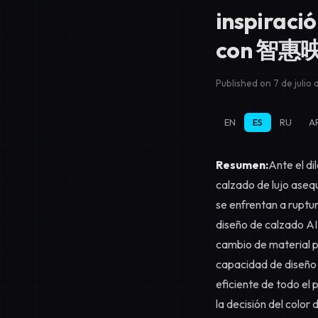
inspiració
con 智惠映
Published on 7 de julio
EN
ES
RU
A
Resumen:
Ante el di
calzado de lujo asequ
se enfrentan a ruptu
diseño de calzado AI
cambio de material p
capacidad de diseño 
eficiente de todo el 
la decisión del color 