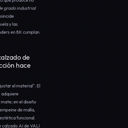
e grado industrial
coincide
uela y las
enders en 8K cumplan
 calzado de
ección hace
ustar el material". El
 adquiere
mate; en el diseño
 empeine de malla,
estética funcional.
e calzado AI de VALI