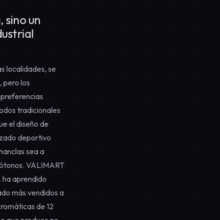
, sino un
ustrial
s localidades, se
 pero los
 preferencias
todos tradicionales
ue el diseño de
lzado deportivo
chanclas sea a
onótonos. VALIMART
A ha aprendido
ado más vendidos a
cromáticas de 12
Lo que produce no