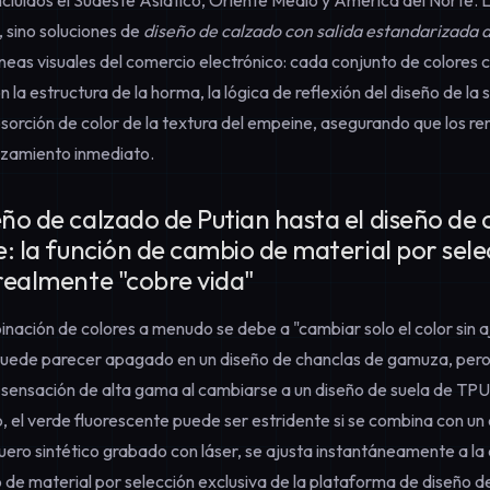
, sino soluciones de
diseño de calzado con salida estandarizada d
líneas visuales del comercio electrónico: cada conjunto de colores 
a estructura de la horma, la lógica de reflexión del diseño de la s
bsorción de color de la textura del empeine, asegurando que los r
nzamiento inmediato.
eño de calzado de Putian hasta el diseño de
le: la función de cambio de material por sel
 realmente "cobre vida"
inación de colores a menudo se debe a "cambiar solo el color sin aj
puede parecer apagado en un diseño de chanclas de gamuza, pero
ensación de alta gama al cambiarse a un diseño de suela de TPU 
, el verde fluorescente puede ser estridente si se combina con un
uero sintético grabado con láser, se ajusta instantáneamente a la 
 de material por selección
exclusiva de la plataforma de diseño d