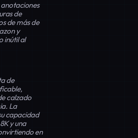
 anotaciones
uras de
tos de más de
azon y
inútil al
ta de
ficable,
 de calzado
ia. La
su capacidad
 8K y una
onvirtiendo en