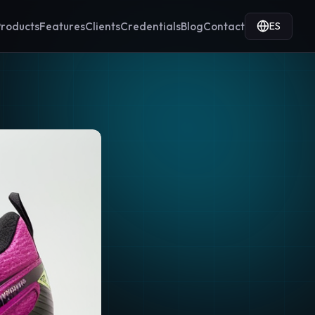
ES
roducts
Features
Clients
Credentials
Blog
Contact