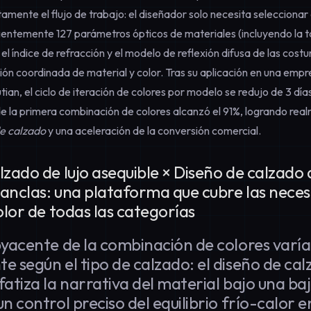
mente el flujo de trabajo: el diseñador solo necesita seleccionar
igentemente 127 parámetros ópticos de materiales (incluyendo la 
, el índice de refracción y el modelo de reflexión difusa de las cos
ión coordinada de material y color. Tras su aplicación en una emp
tian, el ciclo de iteración de colores por modelo se redujo de 3 días
e la primera combinación de colores alcanzó el 91%, logrando re
e calzado
y una aceleración de la conversión comercial.
lzado de lujo asequible × Diseño de calzado 
anclas: una plataforma que cubre las nece
color de todas las categorías
byacente de la combinación de colores varía
e según el tipo de calzado: el diseño de cal
fatiza la narrativa del material bajo una ba
n control preciso del equilibrio frío-calor e