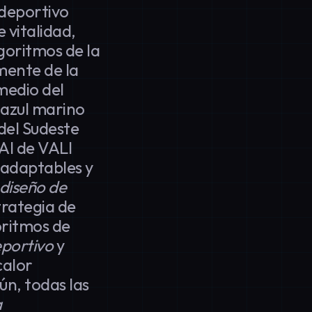
 deportivo
 vitalidad,
lgoritmos de la
mente de la
omedio del
 azul marino
del Sudeste
AI de VALI
 adaptables y
diseño de
trategia de
oritmos de
eportivo
y
calor
ún, todas las
a