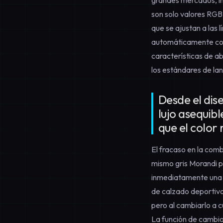
son solo valores RGB
que se ajustan a las 
automáticamente con l
características de a
los estándares de la
Desde el dis
lujo asequib
que el color
El fracaso en la comb
mismo gris Morandi 
inmediatamente una s
de calzado deportivo
pero al cambiarlo a c
La
función de cambio