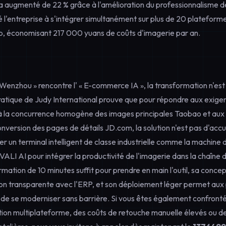
 a augmenté de 22 % grâce à l'amélioration du professionnalisme d
é l'entreprise à s'intégrer simultanément sur plus de 20 plateform
p, économisant 217 000 yuans de coûts d'imagerie par an.
Wenzhou » rencontre l' « E-commerce IA », la transformation n'est p
ratique de Judy International prouve que pour répondre aux exig
à la concurrence homogène des images principales Taobao et aux
nversion des pages de détails JD.com, la solution n'est pas d'acc
ser un terminal intelligent de classe industrielle comme la machine
 AI pour intégrer la productivité de l'imagerie dans la chaîne 
ation de 10 minutes suffit pour prendre en main l'outil, sa conce
on transparente avec l'ERP, et son déploiement léger permet aux
 de se moderniser sans barrière. Si vous êtes également confronté 
ation multiplateforme, des coûts de retouche manuelle élevés ou d