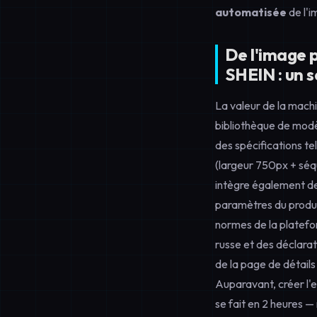
automatisée
de l'i
De l'image p
SHEIN : un s
La valeur de la mach
bibliothèque de modè
des spécifications t
(largeur 750px + séq
intègre également de
paramètres du produi
normes de la platefo
russe et des déclarat
de la page de détails
Auparavant, créer l'
se fait en 2 heures —