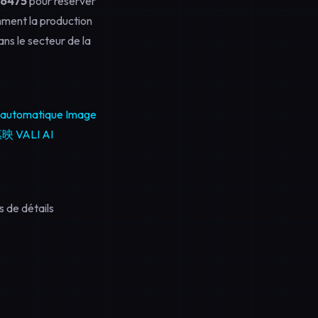
96475
pour réserver
mment la production
ns le secteur de la
 automatique
Image
惠映 VALI AI
 de détails