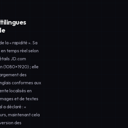
tilingues
le
la « rapidité ». Sa
en temps réel selon
détails JD.com
n (1080×1920) ; elle
chargement des
anglais conformes aux
nte localisés en
'images et de textes
 a déclaré : «
urs, maintenant cela
nversion des