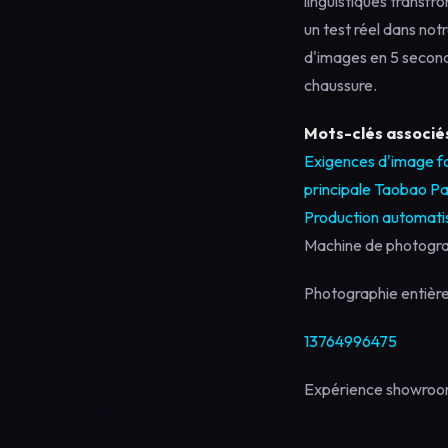
linguistiques transfr
un test réel dans n
d'images en 5 second
chaussure.
Mots-clés associés
Exigences d'image f
principale Taobao
Pa
Production automati
Machine de photogr
Photographie entière
13764996475
Expérience showroom