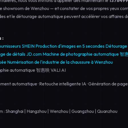
ontalières, nous vous invitons à appeler dès maintenant le
137649
otre showroom de Wenzhou — et constater de vos propres yeux co
es et le détourage automatique peuvent accélérer vos affaires da
 :
ournisseurs SHEIN
Production d'images en 5 secondes
Détourage
ge de détails JD.com
Machine de photographie automatique 智
sée
Numérisation de l'industrie de la chaussure à Wenzhou
aphie automatique 智惠映 VALI AI
ment automatique · Retouche intelligente IA · Génération de pages
 : Shanghai | Hangzhou | Wenzhou | Guangzhou | Quanzhou