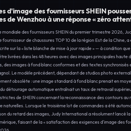
es d'image des fournisseurs SHEIN poussen
es de Wenzhou à une réponse « zéro atten
e mondiale des fournisseurs SHEIN du premier trimestre 2026, Jud
 fournisseur de chaussures TOP 10 de la région Est de la Chine, a 
crite sur la « liste blanche de mise à jour rapide » — à condition que 
re livrées dans les 48 heures avec des images principales haute d
, des images à fond blanc conformes et des textes synchronisés en
pagnol. Le modèle précédent, dépendant de studios photo external
ement obsolète : une image standard à fond blanc prenait en moye
du détourage automatique entraînait un taux de retravail supérieu
s strictes de SHEIN concernant la reconnaissance des contours au 
bre naturelles. Lorsque le troisième lot de commandes a été auto
son du retard des images, Judy International a résolument lancé la
érique, faisant de la « satisfaction des exigences d'image des fo
 2026.