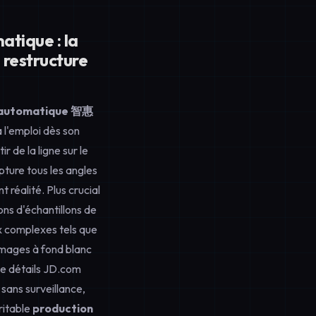
tique : la
restructure
 automatique 智惠
 l'emploi dès son
r de la ligne sur le
pture tous les angles
t réalité. Plus crucial
ons d'échantillons de
ux complexes tels que
 images à fond blanc
de détails JD.com
ans surveillance,
ritable
production