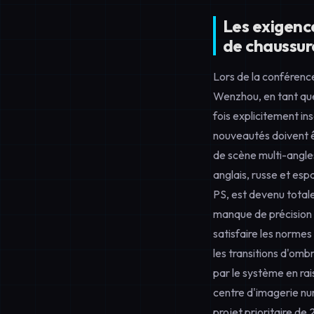
Les exigenc
de chaussur
Lors de la conférenc
Wenzhou, en tant que
fois explicitement ins
nouveautés doivent êt
de scène multi-angles
anglais, russe et es
PS, est devenu total
manque de précision 
satisfaire les norme
les transitions d'om
par le système en rai
centre d'imagerie num
projet prioritaire de