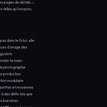
es pages de détails. »
es telles qu'Amazon,
as dans le futur, elle
ences d'image des
 goulots
umuler la main-
 de photographie
de production
ption modulaire
 petites et moyennes
à des défis tels que
es barrières