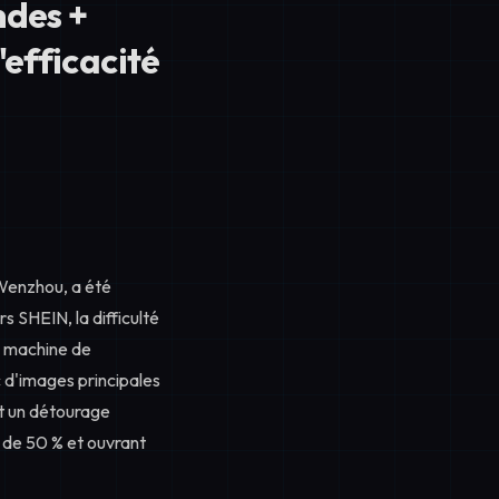
ndes +
efficacité
 Wenzhou, a été
s SHEIN, la difficulté
la machine de
 d'images principales
t un détourage
s de 50 % et ouvrant