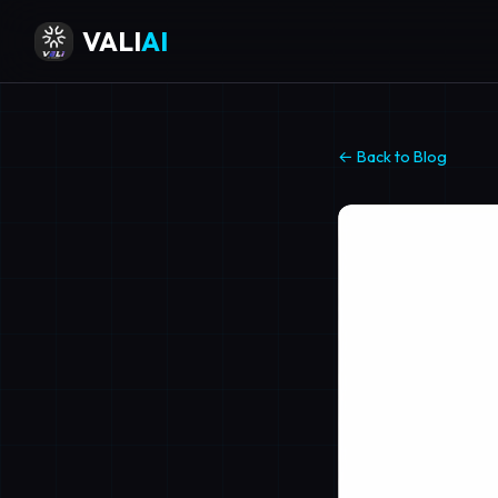
VALI
AI
← Back to Blog