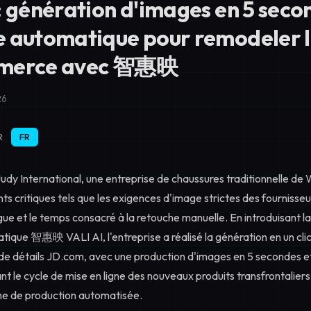
: génération d'images en 5 seco
 automatique pour remodeler l'
mmerce avec 智惠映
26
R
FR
udy International, une entreprise de chaussures traditionnelle de
ts critiques tels que les exigences d'image strictes des fournisseur
gue et le temps consacré à la retouche manuelle. En introduisant 
ique 智惠映 VALI AI, l'entreprise a réalisé la génération en un clic
e détails JD.com, avec une production d'images en 5 secondes e
t le cycle de mise en ligne des nouveaux produits transfrontalier
e de production automatisée.