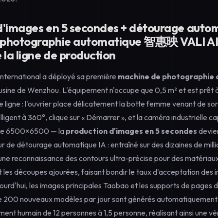
d'images en 5 secondes + détourage automa
 photographie automatique 智惠映 VALI AI 
 la ligne de production
nternational a déployé sa première
machine de photographie
usine de Wenzhou. L'équipement n'occupe que 0,5 m² et est prêt à
 ligne : l'ouvrier place délicatement la botte femme venant de sorti
lligent à 360°, clique sur « Démarrer », et la caméra industrielle ca
 de 6500×6500 — la
production d'images en 5 secondes
devien
 de détourage automatique IA : entraîné sur des dizaines de milli
se une reconnaissance des contours ultra-précise pour des matéria
et les découpes ajourées, faisant bondir le taux d'acceptation des
jourd'hui, les images principales Taobao et les supports de pages 
 200 nouveaux modèles par jour sont générés automatiquement s
ement humain de 12 personnes à 1,5 personne, réalisant ainsi une vé