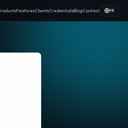
FR
roducts
Features
Clients
Credentials
Blog
Contact