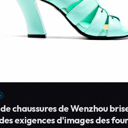
e
s de chaussures de Wenzhou bris
 des exigences d'images des four