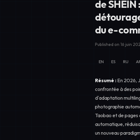
de SHEIN 
détourage
du e-co
Published on 16 juin 20
EN
ES
RU
A
Résumé :
En 2026, J
confrontée à des poin
d'adaptation multilin
photographie automat
Taobao et de pages d
automatique, réduisan
un nouveau paradigm