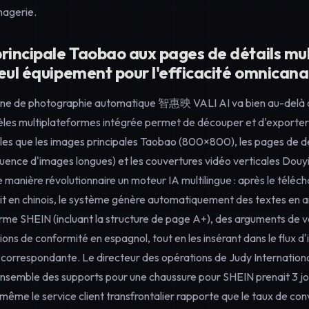
magerie.
rincipale Taobao aux pages de détails mul
eul équipement pour l'efficacité omnicana
ine de photographie automatique 智惠映 VALI AI va bien au-delà de 
les multiplateformes intégrée permet de découper et d'exporter 
elles que les images principales Taobao (800×800), les pages de 
uence d'images longues) et les couvertures vidéo verticales Douyi
 manière révolutionnaire un moteur IA multilingue : après le télé
t en chinois, le système génère automatiquement des textes en 
rme SHEIN (incluant la structure de page A+), des arguments de ve
ions de conformité en espagnol, tout en les insérant dans le flux d
 correspondante. Le directeur des opérations de Judy International
ensemble des supports pour une chaussure pour SHEIN prenait 3 jo
 même le service client transfrontalier rapporte que le taux de co