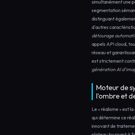
simultanément une pu
segmentation sémanti
distinguant également
d'autres caractérist
détourage automati
appels API cloud, tous
réseau et garantissa
est strictement contr
génération AI d'ima
Moteur de sy
l'ombre et d
Le « réalisme » est l
qui détermine ce ré
innovant de traiteme
plateau tournant à 36