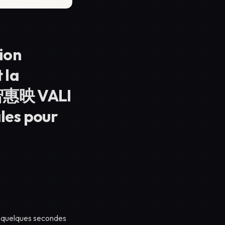
ion
 la
 智惠映 VALI
ales pour
n quelques secondes