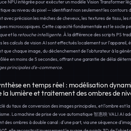
ce NPU intégrée pour exécuter un modèle Vision Transformer lég
que au niveau du pixel — identifiant non seulement les contours d
 avec précision les mèches de cheveux, les textures de tissu, les r
iques microscopiques. Cette capacité fondamentale est le socle p
que
et la
retouche intelligente
. À la différence des scripts PS tra
 les calculs de vision AI sont effectués localement sur l'appareil, 
nt que chaque image, du déclenchement de l'obturateur à la généra
ôlée en moins de 5 secondes, offrant une garantie de délai déterm
ges principales d'e-commerce
.
nthèse en temps réel : modélisation dynam
e la lumière et traitement des ombres de ni
a clé du taux de conversion des images principales, et l'ombre est l
alisme. La machine de prise de vue automatique 智惠映 VALI AI a
nt des ombres à double canal : d'une part, via une séquence d'ima
0°, elle reconstruit inversement le nuage de points 3D de l'objet p