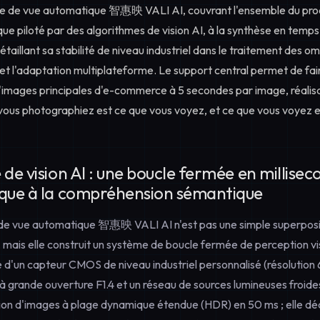
se de vue automatique 智惠映 VALI AI, couvrant l'ensemble du proc
 piloté par des algorithmes de vision AI, à la synthèse en temps 
détaillant sa stabilité de niveau industriel dans le traitement des o
et l'adaptation multiplateforme. Le support central permet de faire
d'images principales d'e-commerce à 5 secondes par image, réalis
vous photographiez est ce que vous voyez, et ce que vous voyez e
de vision AI : une boucle fermée en millisec
ique à la compréhension sémantique
de vue automatique 智惠映 VALI AI n'est pas une simple superposit
l, mais elle construit un système de boucle fermée de perception vi
ée d'un capteur CMOS de niveau industriel personnalisé (résoluti
 à grande ouverture F1.4 et un réseau de sources lumineuses froide
tion d'images à plage dynamique étendue (HDR) en 50 ms ; elle d