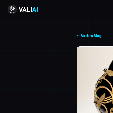
VALI
AI
← Back to Blog