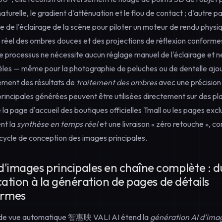
aturelle, le gradient d'atténuation et le flou de contact ; d'autre p
 de l'éclairage de la scène pour piloter un moteur de rendu physi
 réel des ombres douces et des projections de réflexion conformes
 processus ne nécessite aucun réglage manuel de l'éclairage et 
les — même pour la photographie de peluches ou de dentelle ajou
ment des résultats de
traitement des ombres
avec une précision 
principales générées peuvent être utilisées directement sur des p
 la page d'accueil des boutiques officielles Tmall ou les pages exc
nt la
synthèse en temps réel
et une livraison « zéro retouche », c
cycle de conception des images principales.
'images principales en chaîne complète : 
ication à la génération de pages de détails
ormes
 de vue automatique 智惠映 VALI AI étend la
génération AI d'imag