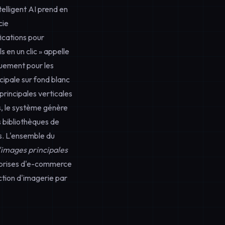
lligent AI prend en
cie
ications pour
s en un clic » appelle
uement pour les
ipale sur fond blanc
principales verticales
s, le système génère
 bibliothèques de
s. L'ensemble du
'images principales
reprises d'e-commerce
tion d'imagerie par