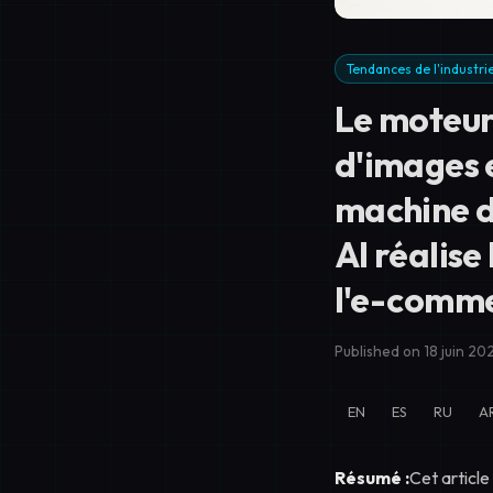
Tendances de l'industri
Le moteur 
d'images 
machine 
AI réalise
l'e-comm
Published on 18 juin 20
EN
ES
RU
A
Résumé :
Cet articl