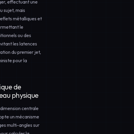
er, effectuant une
u sujet, mais
eflets métalliques et
ermettant le
ditionnels ou des
évitant les latences
tion du premier jet,
iniste pour la
ique de
veau physique
a dimension centrale
dopte un mécanisme
ges multi-angles sur
our calculer la