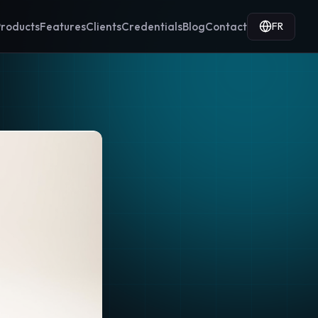
FR
roducts
Features
Clients
Credentials
Blog
Contact