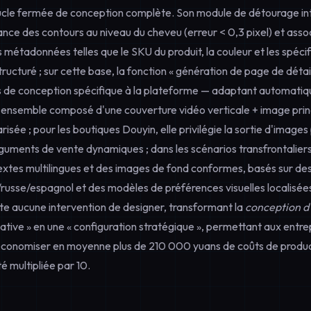
cle fermée de conception complète. Son module de détourage inte
nce des contours au niveau du cheveu (erreur < 0,3 pixel) et asso
métadonnées telles que le SKU du produit, la couleur et les spécif
structuré ; sur cette base, la fonction « génération de page de détail
 de conception spécifique à la plateforme — adaptant automatiq
nsemble composé d'une couverture vidéo verticale + image princ
isée ; pour les boutiques Douyin, elle privilégie la sortie d'images 
arguments de vente dynamiques ; dans les scénarios transfrontalier
xtes multilingues et des images de fond conformes, basés sur des
/russe/espagnol et des modèles de préférences visuelles localisée
te aucune intervention de designer, transformant la
conception d
éative » en une « configuration stratégique », permettant aux ent
économiser en moyenne plus de 210 000 yuans de coûts de produc
é multipliée par 10.