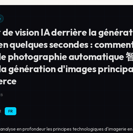
e
de vision IA derrière la générat
en quelques secondes : comment
de photographie automatique
 la génération d'images princip
erce
26
R
FR
e analyse en profondeur les principes technologiques d'imagerie e