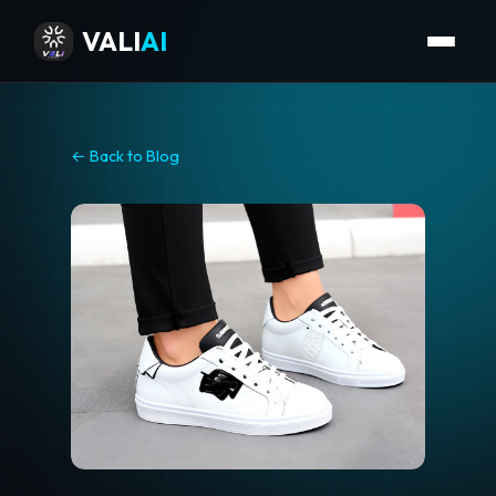
VALI
AI
← Back to Blog