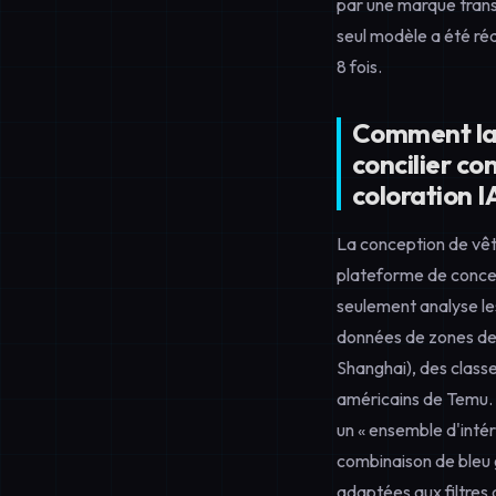
par une marque tran
seul modèle a été ré
8 fois.
Comment la 
concilier co
coloration 
La conception de vêt
plateforme de conce
seulement analyse l
données de zones de c
Shanghai), des class
américains de Temu.
un « ensemble d'inté
combinaison de bleu 
adaptées aux filtres