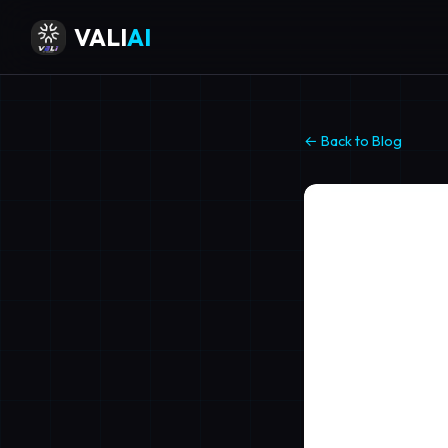
VALI
AI
← Back to Blog