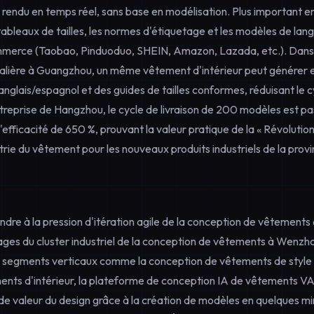
 rendu en temps réel, sans base en modélisation. Plus important e
tableaux de tailles, les normes d'étiquetage et les modèles de lan
merce (Taobao, Pinduoduo, SHEIN, Amazon, Lazada, etc.). Dans 
talière à Guangzhou, un même vêtement d'intérieur peut générer e
/anglais/espagnol et des guides de tailles conformes, réduisant le c
treprise de Hangzhou, le cycle de livraison de 200 modèles est pa
'efficacité de 650 %, prouvant la valeur pratique de la « Révolution 
trie du vêtement pour les nouveaux produits industriels de la provi
ondre à la pression d'itération agile de la conception de vêtement
tages du cluster industriel de la conception de vêtements à Wenzho
 segments verticaux comme la conception de vêtements de style
ents d'intérieur, la plateforme de conception IA de vêtements 
 de valeur du design grâce à la création de modèles en quelques mi