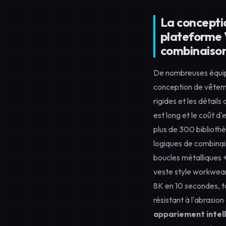
La conceptio
plateforme V
combinaison
De nombreuses équip
conception de vêtemen
rigides et les détails
est long et le coût d
plus de 300 biblioth
logiques de combinai
boucles métalliques +
veste style workwear
8K en 10 secondes, t
résistant à l'abrasio
appariement intell