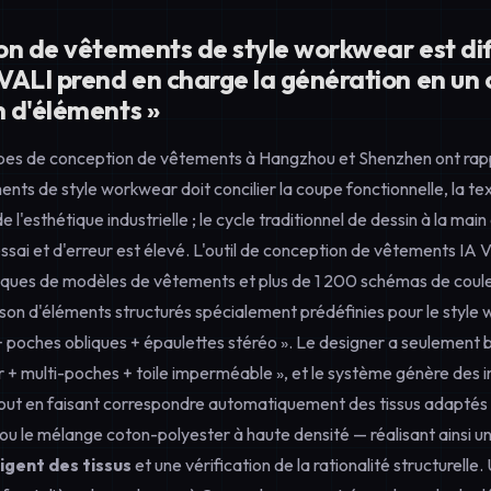
n de vêtements de style workwear est diff
ALI prend en charge la génération en un c
 d'éléments »
es de conception de vêtements à Hangzhou et Shenzhen ont rapp
ts de style workwear doit concilier la coupe fonctionnelle, la tex
 de l'esthétique industrielle ; le cycle traditionnel de dessin à la ma
'essai et d'erreur est élevé. L'outil de conception de vêtements I
èques de modèles de vêtements et plus de 1 200 schémas de coul
son d'éléments structurés spécialement prédéfinies pour le style w
 poches obliques + épaulettes stéréo ». Le designer a seulement be
 + multi-poches + toile imperméable », et le système génère des
out en faisant correspondre automatiquement des tissus adaptés
n ou le mélange coton-polyester à haute densité — réalisant ainsi un
igent des tissus
et une vérification de la rationalité structurelle.