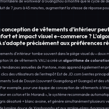
sfrontalière de workwear à Guangzhou a montré que le cycle de 
duit de 7 jours à 45 minutes, augmentant la vitesse de réponse po
conception de vêtements d'intérieur peut
nfort et impact visuel e-commerce ? L'alg
IA s'adapte précisément aux préférences r
ements d'intérieur tombe souvent dans le piège visuel du « doux m
ption IA de vêtements VALI a créé un
algorithme de coloratio
es tendances annuelles de Pantone, mais apprend également en pr
lics des utilisateurs de l'entrepôt Est de JD.com (ventes principal
ements Sud de Douyin (couvrant Guangdong et Guangxi) et des uti
 Par exemple, pour une équipe de conception de vêtements à We
rieur en coton et lin Morandi », le système recommande automati
gris désaturé + blanc avoine, et génère simultanément plusieurs 
 de lumière douce de Xiaohongshu et aux arrière-plans dynamiques 