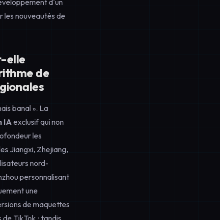
développement d'un
ur les nouveautés de
-elle
orithme de
égionales
ais banal ». La
n IA
exclusif qui non
ofondeur les
es Jiangxi, Zhejiang,
lisateurs nord-
nzhou personnalisant
quement une
versions de maquettes
de TikTok ; tandis