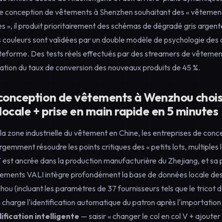
 de conception de vêtements à Shenzhen souhaitant des « vêtements
 », il produit prioritairement des schémas de dégradé gris argenté
s couleurs sont validées par un double modèle de psychologie des 
teforme. Des tests réels effectués par des streamers de vêtemen
tion du taux de conversion des nouveaux produits de 45 %.
 conception de vêtements à Wenzhou choisi
ocale + prise en main rapide en 5 minutes
la zone industrielle du vêtement en Chine, les entreprises de con
gemment résoudre les points critiques des « petits lots, multiple
est ancrée dans la production manufacturière du Zhejiang, et sa
ements VALI intègre profondément la base de données locale des 
u (incluant les paramètres de 37 fournisseurs tels que le tricot d
 charge l'identification automatique du patron après l'importation 
fication intelligente
— saisir « changer le col en col V + ajouter