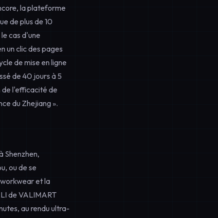
ncore, la plateforme
gue de plus de 10
le cas d'une
n un clic des pages
ycle de mise en ligne
ssé de 40 jours à 5
de l'efficacité de
nce du Zhejiang ».
s à Shenzhen,
u, ou de se
 workwear et la
VALI de VALIMART
nutes, au rendu ultra-