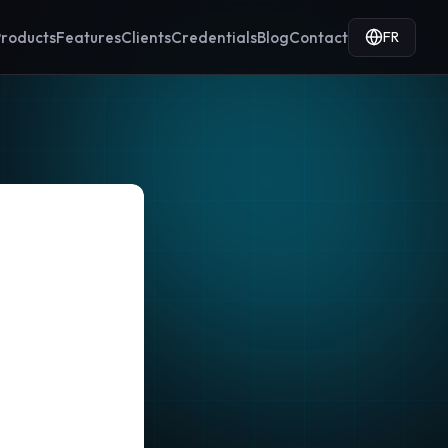
FR
roducts
Features
Clients
Credentials
Blog
Contact