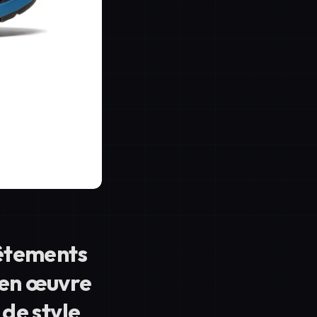
vêtements
 en œuvre
de style