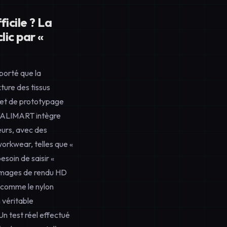
icile ? La
lic par «
orté que la
ture des tissus
in et de prototypage
A VALIMART intègre
eurs, avec des
orkwear, telles que «
soin de saisir «
 images de rendu HD
 comme le nylon
 véritable
 Un test réel effectué