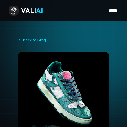
VALI
AI
← Back to Blog