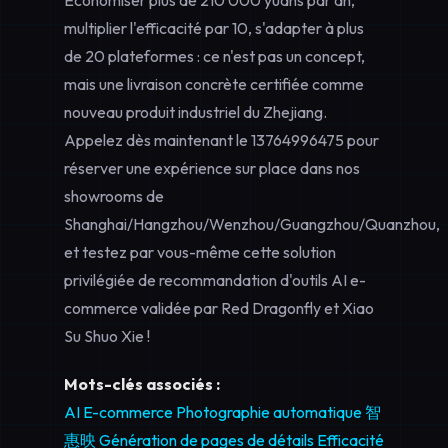
Économiser plus de 210 000 yuans par an,
multiplier l'efficacité par 10, s'adapter à plus
de 20 plateformes : ce n'est pas un concept,
mais une livraison concrète certifiée comme
nouveau produit industriel du Zhejiang.
Appelez dès maintenant le
13764996475
pour
réserver une expérience sur place dans nos
showrooms de
Shanghai/Hangzhou/Wenzhou/Guangzhou/Quanzhou,
et testez par vous-même cette solution
privilégiée de
recommandation d'outils AI e-
commerce
validée par Red Dragonfly et Xiao
Su Shuo Xie !
Mots-clés associés :
AI E-commerce
Photographie automatique
智
惠映
Génération de pages de détails
Efficacité