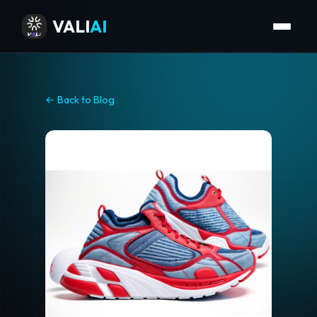
VALI
AI
← Back to Blog