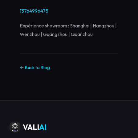
13764996475
Expérience showroom : Shanghai | Hangzhou |
Wenzhou | Guangzhou | Quanzhou
← Back to Blog
VALI
AI