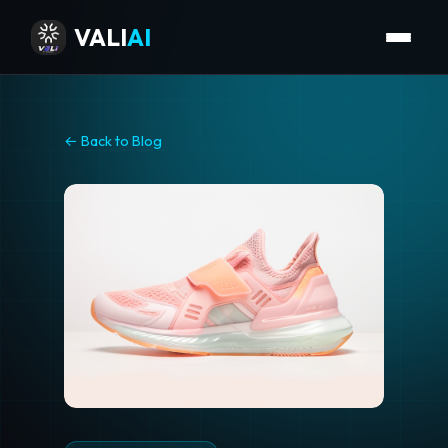
VALI
AI
← Back to Blog