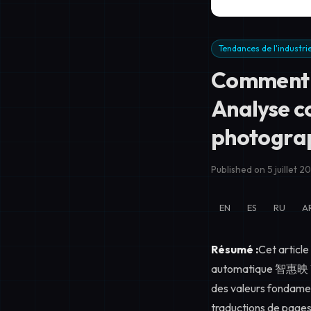
Tendances de l'industri
Comment ch
Analyse c
photogra
Published on 5 juillet 2
EN
ES
RU
A
Résumé :
Cet articl
automatique 智惠映 VALI
des valeurs fondamen
traductions de pages 