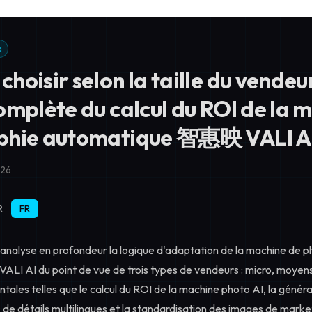
e
oisir selon la taille du vendeu
omplète du calcul du ROI de la 
phie automatique 智惠映 VALI A
026
R
FR
e analyse en profondeur la logique d'adaptation de la machine de 
 AI du point de vue de trois types de vendeurs : micro, moyens e
tales telles que le calcul du ROI de la machine photo AI, la géné
de détails multilingues et la standardisation des images de market