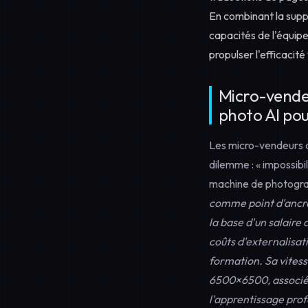
En combinant la suppr
capacités de l'équipe
propulser l'efficacit
Micro-vendeu
photo AI pou
Les micro-vendeurs av
dilemme : « impossib
machine de photogra
comme point d'ancra
la base d'un salair
coûts d'externalisat
formation. Sa vitess
6500×6500, associée
l'apprentissage pro