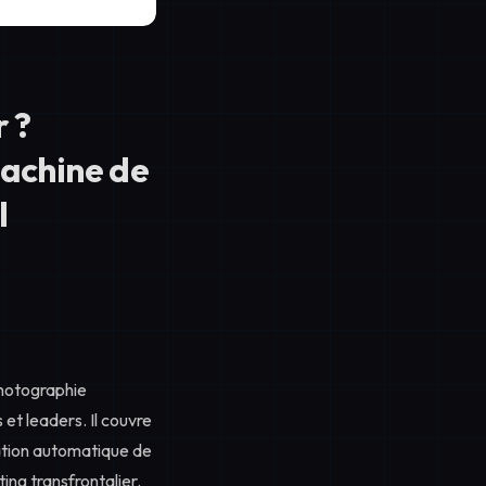
r ?
machine de
I
photographie
t leaders. Il couvre
ration automatique de
ing transfrontalier.