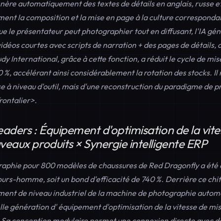
génère automatiquement des textes de détails en anglais, russe e
nt la composition et la mise en page à la culture correspondan
e le présentateur peut photographier tout en diffusant, l'IA gé
idéos courtes avec scripts de narration + des pages de détails
Judy International, grâce à cette fonction, a réduit le cycle de mis
 %, accélérant ainsi considérablement la rotation des stocks. Il 
 à niveau d'outil, mais d'une reconstruction du paradigme de p
rontalier>.
eaders : Équipement d'optimisation de la vit
veaux produits × Synergie intelligente ERP
aphie pour 800 modèles de chaussures de Red Dragonfly a été
rs-homme, soit un bond d'efficacité de 740 %. Derrière ce chiff
ement de niveau industriel de la machine de photographie au
lle génération d'
équipement d'optimisation de la vitesse de mis
 Sa conception modulaire permet une connexion directe avec d