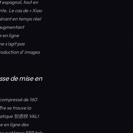
t espagnol, tout en
te. Le cas de « Xiao
nérant en temps réel
, augmentant
e en ligne
ne s'agit pas
roduction d'
images
esse de mise en
 compressé de 160
re se trouve la
tomatique 智惠映 VALI
e en ligne des
es systèmes ERP tels