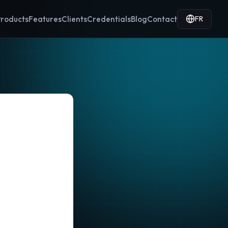
FR
roducts
Features
Clients
Credentials
Blog
Contact