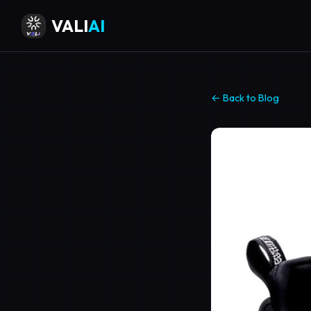
VALI
AI
← Back to Blog