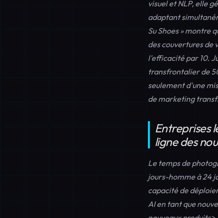
visuel et NLP, elle 
adaptant simultanéme
Su Shoes » montre qu
des couvertures de v
l'efficacité par 10. 
transfrontalier de 50
seulement d'une mise
de marketing transf
Entreprises l
ligne des nou
Le temps de photogr
jours-homme à 24 jou
capacité de déploi
AI en tant que nouve
nouveaux produits>.