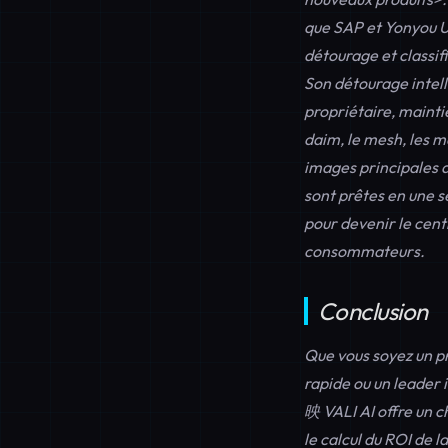
que SAP et Yonyou U
détourage et classif
Son détourage intell
propriétaire, maint
daim, le mesh, les m
images principales d
sont prêtes en une se
pour devenir le cent
consommateurs.
Conclusion
Que vous soyez un pr
rapide ou un leader
映 VALI AI offre un c
le
calcul du ROI de 