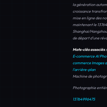
la
génération automa
croissance transfront
mise en ligne des no
maintenant le
1376
Shanghai/Hangzhou/
de départ d'une révol
Mots-clés associés :
E-commerce AI
Pho
commerce
Images d
l'arrière-plan
Machine de photog
Photographie entièr
13764996475