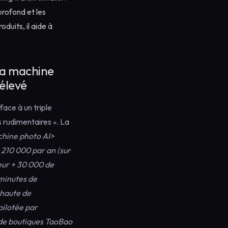
profond et les
duits, il aide à
 la machine
 élevé
ace à un triple
 rudimentaires ». La
chine photo AI>
 210 000 par an (sur
eur + 30 000 de
 minutes de
-haute de
pilotée par
 de boutiques TaoBao