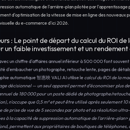
ession automatique de l'arrière-plan pilotée par l'apprentissage 
ment d'optimisation de la vitesse de mise en ligne des nouveaux pro
é visuelle du e-commerce d'ici 2026.
rs : Le point de départ du calcul du ROI de
r un faible investissement et un rendement
ec un chiffre d'affaires annuel inférieur à 500 000 font souvent f
ilité d'embaucher un photographe, retouche lente, pages de détails
phie automatique 智惠映 VALI AI utilise le
calcul du ROI de la ma
ge décisionnel — un seul appareil permet d'économiser plus de
e annuel de 180 000 pour un poste dédié de photographe/retouch
ion), n'occupe que 0,5 m² et peut être utilisé après seulement 10
e de prise de vue de 5 secondes par photo et sa résolution ultra
s à la capacité de
suppression automatique de l'arrière-plan> 
fond, permettent aux propriétaires de boutiques de téléphones,