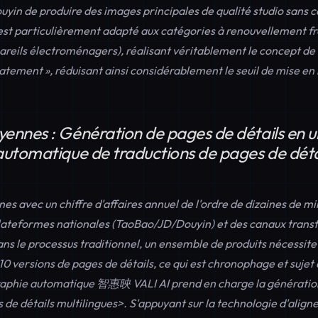
ouyin de produire des images principales de qualité studio sans
'est particulièrement adapté aux catégories à renouvellement 
ppareils électroménagers), réalisant véritablement le concept d
atement », réduisant ainsi considérablement le seuil de mise en
nnes : Génération de pages de détails en un
utomatique de traductions de pages de déta
 avec un chiffre d'affaires annuel de l'ordre de dizaines de mil
plateformes nationales (TaoBao/JD/Douyin) et des canaux transf
 le processus traditionnel, un ensemble de produits nécessite 
10 versions de pages de détails, ce qui est chronophage et sujet 
aphie automatique 智惠映 VALI AI prend en charge la
génératio
 de détails multilingues>. S'appuyant sur la technologie d'ali