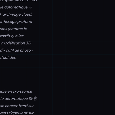
phie automatique →
→ archivage cloud.
rentissage profond
lexes (comme le
rantit que les
e modélisation 3D
'« outil de photo »
ntact des
nale en croissance
aphie automatique 智惠
 se concentrent sur
yens s'appuient sur