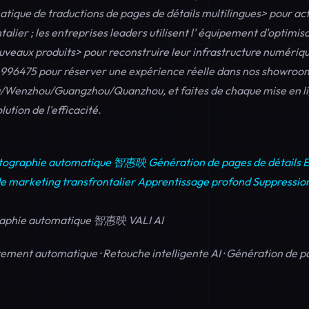
tique de traductions de pages de détails multilingues> pour act
alier ; les entreprises leaders utilisent l'
équipement d'optimisat
uveaux produits> pour reconstruire leur infrastructure numériq
4996475
pour réserver une expérience réelle dans nos showroo
Wenzhou/Guangzhou/Quanzhou, et faites de chaque mise en lig
ution de l'efficacité.
tographie automatique
智惠映
Génération de pages de détails
E
e marketing transfrontalier
Apprentissage profond
Suppressio
raphie automatique 智惠映 VALI AI
ement automatique · Retouche intelligente AI · Génération de pa