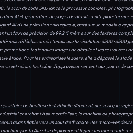
8 : le scan du code SKU lance le processus complet : photogra
ication AI → génération de pages de détails multi-plateformes 
igent AI d'une précision chirurgicale, basé sur un modèle d'app
ient un taux de précision de 99,2 % même sur des textures comp
atériaux réfléchissants) ; tandis que la résolution 6500×6500 ga
e promotions, les longues images de détails et les ressources d
ule étape. Pour les entreprises leaders, elle a dépassé le stade d
re visuel reliant la chaîne d'approvisionnement aux points de co
opriétaire de boutique individuelle débutant, une marque régio
 industriel cherchant à se mondialiser, la machine de photogr
hemin quantifiable vers un saut d'efficacité : les micro-vendeurs
la machine photo AI> et le déploiement léger ; les marchands mo