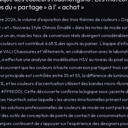
 du « partage » à l' « achat »
e 2026, le volume d'exposition des trois thèmes de couleurs « Do
» et « Nouveau Style Chinois Émaillé » dans les notes de mode su
r un an, mais les taux de conversion réels divergent considérable
ouleurs ont contribué à 68 % des ajouts au panier. L'équipe d'info
 VALI Chaussures et Vêtements, en collaboration avec le laborat
, a effectué une analyse de modélisation HSV au niveau du pixel s
couvrant que les couleurs à haute conversion partagent trois cara
eur principale est contrôlée entre 35 et 55, la différence de lumino
 %, et les couleurs d'accentuation utilisent des bandes micro-flu
FF9E00). Cette découverte confirme la logique sous-jacente d
es Heuritech selon laquelle « les ancres émotionnelles priment sur
e les solutions professionnelles de couleurs de mode ne sont pas bas
t des outils de conception de points de contact de consommation q
 marques continuent de s'appuyer sur l'expérience des designers pour