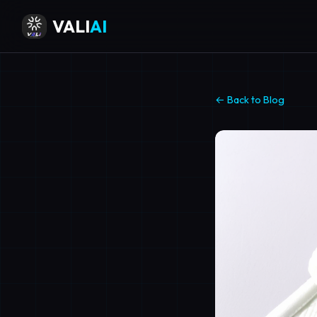
VALI
AI
← Back to Blog