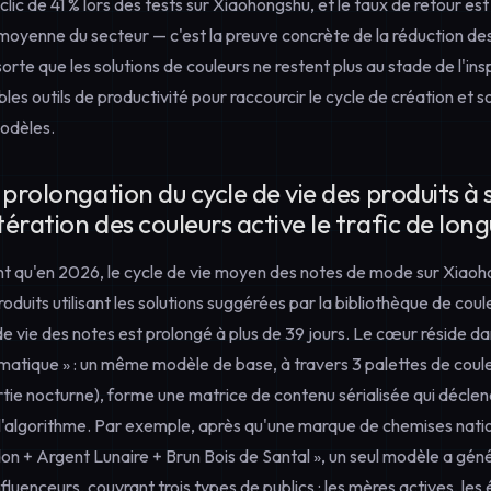
ic de 41 % lors des tests sur Xiaohongshu, et le taux de retour est 
moyenne du secteur — c'est la preuve concrète de la réduction de
orte que les solutions de couleurs ne restent plus au stade de l'ins
les outils de productivité pour raccourcir le cycle de création et so
odèles.
prolongation du cycle de vie des produits à 
ération des couleurs active le trafic de long
 qu'en 2026, le cycle de vie moyen des notes de mode sur Xiaoh
roduits utilisant les solutions suggérées par la bibliothèque de cou
e vie des notes est prolongé à plus de 39 jours. Le cœur réside da
romatique » : un même modèle de base, à travers 3 palettes de cou
rtie nocturne), forme une matrice de contenu sérialisée qui décl
algorithme. Par exemple, après qu'une marque de chemises nation
on + Argent Lunaire + Brun Bois de Santal », un seul modèle a gén
uenceurs, couvrant trois types de publics : les mères actives, les 