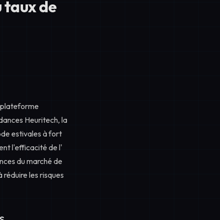
u taux de
a plateforme
dances Heuritech, la
de estivales à fort
t l'efficacité de l'
dances du marché de
 réduire les risques
s