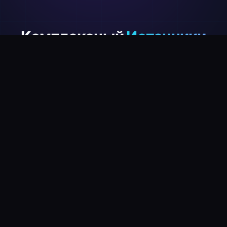
Комплексный
Источники
данных
Сбор данных в режиме реального времени с
крупнейших модных и e-commerce платформ
store
Сайты брендов
Последние модные тренды с официальных сайтов
брендов