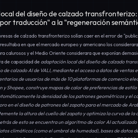
ocal del diseño de calzado transfronterizo: 
 por traducción" a la "regeneración semánt
resas de calzado transfronterizo solían caer en el error de "publ
 resultaba en que el mercado europeo y americano los considerara
rara calurosos y el Medio Oriente considerara que exponían demasia
alta de capacidad de
adaptación local del diseño de calzado trans
 de calzado AI de VALI, mediante el acceso a datos de ventas e
entarios de usuarios de más de 10 plataformas de comercio ele
 y Shopee, construye mapas de calor de preferencias de estilo 
utomáticamente la densidad de los patrones geométricos y el co
 oro en el diseño de patrones del zapato para el mercado de Arab
mente la altura del cuello del zapato y optimiza la curva de la 
trás de esto se encuentra un algoritmo de color AI actualiza
atos climáticos (como el umbral de humedad), bases de datos de