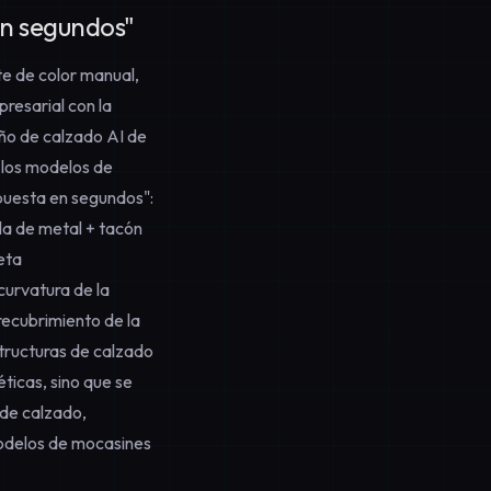
en segundos"
e de color manual,
presarial con la
eño de calzado AI de
 los modelos de
spuesta en segundos":
lla de metal + tacón
eta
curvatura de la
 recubrimiento de la
tructuras de calzado
ticas, sino que se
 de calzado,
modelos de mocasines