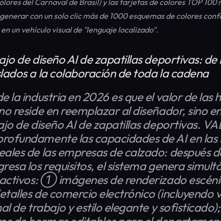
olores del Carnaval de Brasil) y las tarjetas de colores TOP 100
generar con un solo clic más de 1000 esquemas de colores conf
en un vehículo visual de "lenguaje localizado".
ajo de diseño AI de zapatillas deportivas: de 
slados a la colaboración de toda la cadena
e la industria en 2026 es que el valor de las
no reside en reemplazar al diseñador, sino en
bajo de diseño AI de zapatillas deportivas. 
rofundamente las capacidades de AI en las 
eales de las empresas de calzado: después d
gresa los requisitos, el sistema genera simu
e activos: ① imágenes de renderizado escén
etalles de comercio electrónico (incluyendo 
nal de trabajo y estilo elegante y sofisticad