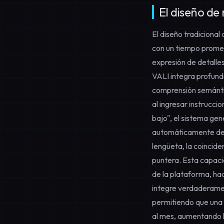
El diseño de
El diseño tradiciona
con un tiempo promedi
expresión de detalle
VALI integra profund
comprensión semántic
al ingresar instrucci
bajo", el sistema ge
automáticamente dedu
lengüeta, la coincide
puntera. Esta capaci
de la plataforma, hac
integre verdaderamen
permitiendo que una
al mes, aumentando l