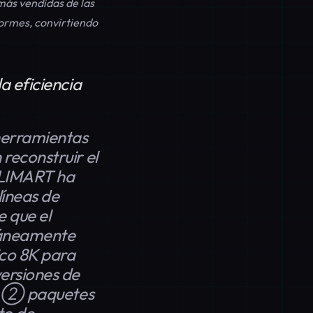
 más vendidas de las
ormes, convirtiendo
la eficiencia
 herramientas
 reconstruir el
VALIMART ha
líneas de
e que el
ltáneamente
ico 8K para
versiones de
o); ② paquetes