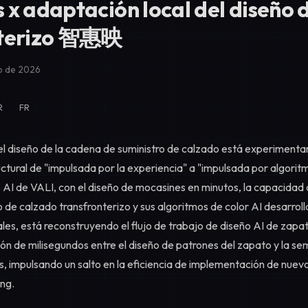
 x adaptación local del diseño 
nterizo 智惠映
io de 2026
R
FR
el diseño de la cadena de suministro de calzado está experiment
ctural de "impulsada por la experiencia" a "impulsada por algorit
 AI de VALI, con el diseño de mocasines en minutos, la capacidad 
o de calzado transfronterizo y sus algoritmos de color AI desarro
es, está reconstruyendo el flujo de trabajo de diseño AI de zapati
ón de milisegundos entre el diseño de patrones del zapato y la se
s, impulsando un salto en la eficiencia de implementación de nuev
ang.