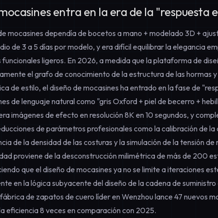
 mocasines entra en la era de la "respuesta 
l de mocasines dependía de bocetos a mano + modelado 3D + ajust
o de 3 a 5 días por modelo, y era difícil equilibrar la elegancia em
s funcionales ligeros. En 2026, a medida que la plataforma de dis
amente el grafo de conocimiento de la estructura de las hormas y
a de estilo, el diseño de mocasines ha entrado en la fase de "re
ones de lenguaje natural como "gris Oxford + piel de becerro + hebi
nera imágenes de efecto en resolución 8K en 10 segundos, y compl
cciones de parámetros profesionales como la calibración de la 
ncia de la densidad de las costuras y la simulación de la tensión de
dad proviene de la desconstrucción milimétrica de más de 200 es
iendo que el diseño de mocasines ya no se limite a iteraciones esté
te en la lógica subyacente del diseño de la cadena de suministro
 fábrica de zapatos de cuero líder en Wenzhou lance 47 nuevos 
a eficiencia 8 veces en comparación con 2025.