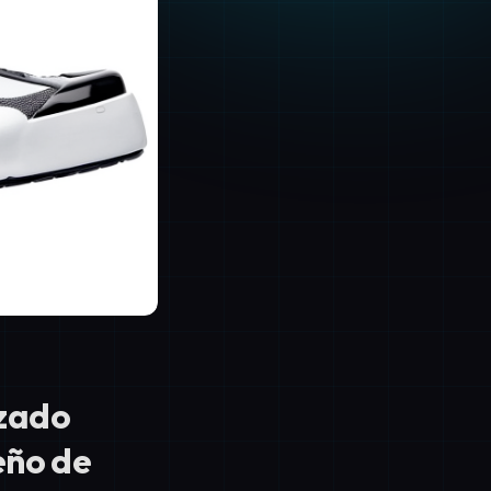
lzado
eño de