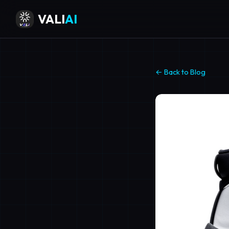
VALI
AI
← Back to Blog