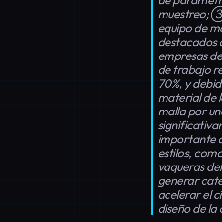
de parámetr
muestreo; ③ 
equipo de m
destacados d
empresas de 
de trabajo r
70%, y debid
material de 
malla por un
significativ
importante a
estilos, com
vaqueras del
generar cate
acelerar el 
diseño de la