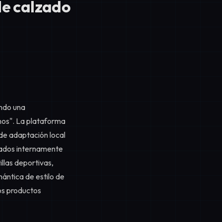
de calzado
ando una
mos". La plataforma
de adaptación local
llados internamente
llas deportivas,
mántica de estilo de
os productos