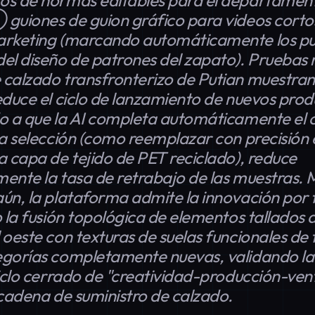
os de hormas editables para el departamen
guiones de guion gráfico para videos cortos
arketing (marcando automáticamente los p
el diseño de patrones del zapato). Pruebas 
calzado transfronterizo de Putian muestran 
educe el ciclo de lanzamiento de nuevos prod
o a que la AI completa automáticamente el
la selección (como reemplazar con precisión 
a capa de tejido de PET reciclado), reduce
amente la tasa de retrabajo de las muestras. 
ún, la plataforma admite la innovación por 
o la fusión topológica de elementos tallados 
 oeste con texturas de suelas funcionales de
gorías completamente nuevas, validando la 
ciclo cerrado de "creatividad-producción-vent
 cadena de suministro de calzado.