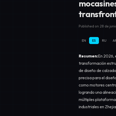
mocasines
transfro
Published on 28 de jun
EN
ES
RU
A
Resumen:
En 2026, 
transformación estru
de diseño de calzado
precisa para el diseñ
como motores central
logrando una alineaci
múltiples plataforma
industriales en Zheji