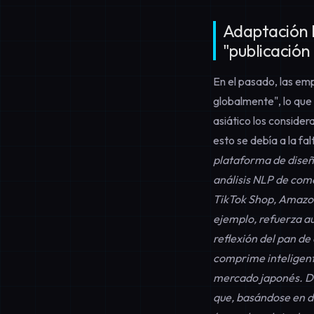
Adaptación l
"publicación
En el pasado, las emp
globalmente", lo que
asiático los conside
esto se debía a la f
plataforma de diseño
análisis NLP de com
TikTok Shop, Amazon
ejemplo, refuerza a
reflexión del pan de
comprime inteligente
mercado japonés. De
que, basándose en d