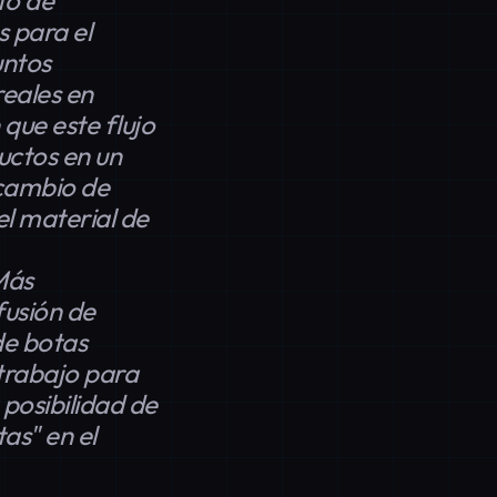
to de
 para el
untos
reales en
que este flujo
uctos en un
 cambio de
el material de
Más
fusión de
de botas
 trabajo para
posibilidad de
as" en el