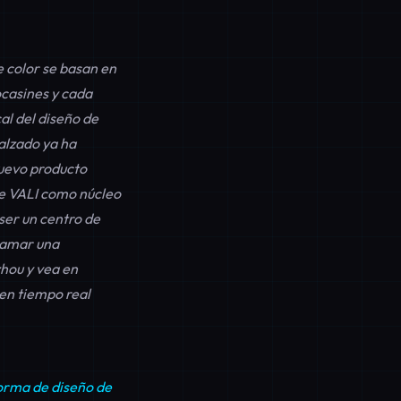
e color se basan en
ocasines y cada
al del diseño de
calzado ya ha
nuevo producto
 de VALI como núcleo
ser un centro de
ramar una
ou y vea en
en tiempo real
orma de diseño de