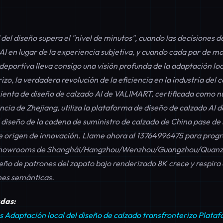
del diseño supera el "nivel de minutos", cuando las decisiones d
AI en lugar de la experiencia subjetiva, y cuando cada par de m
deportiva lleva consigo una visión profunda de la adaptación loc
zo, la verdadera revolución de la eficiencia en la industria del 
ienta de diseño de calzado AI de VALIMART, certificada como 
vincia de Zhejiang, utiliza la plataforma de diseño de calzado AI
 diseño de la cadena de suministro de calzado de China pase de 
de origen de innovación. Llame ahora al
13764996475
para prog
 showrooms de Shanghái/Hangzhou/Wenzhou/Guangzhou/Quanzh
eño de patrones del zapato bajo renderizado 8K crece y respira 
ones semánticas.
adas:
s
Adaptación local del diseño de calzado transfronterizo
Plataf