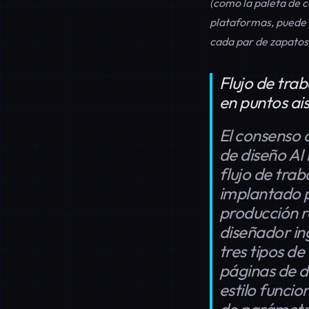
(como la paleta de c
plataformas, puede 
cada par de zapatos 
Flujo de trab
en puntos ai
El consenso d
de diseño AI 
flujo de tra
implantado p
producción r
diseñador in
tres tipos d
páginas de d
estilo funcio