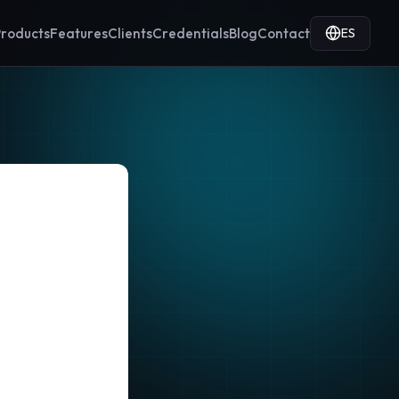
ES
roducts
Features
Clients
Credentials
Blog
Contact