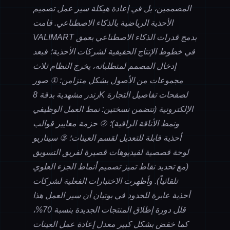
المصممين، بل في إعادة هيكلة سير عمل تصميم
الأحذية الرياضية بالذكاء الاصطناعي. قامت
VALIMART بدمج قدرات الذكاء الاصطناعي بعمق
في خطوط الإنتاج الحقيقية لشركات الأحذية؛ فبعد
إدخال المصمم لمتطلباته، يخرج النظام ثلاث
مجموعات من الأصول بشكل متزامن: ① صور
رندر مشهدية بدقة 8K لصفحات تفاصيل التجارة
الإلكترونية (تتضمن نسختين: نمط العمل الوظيفي
ونمط الأناقة الراقية)؛ ② حزمة معايير قوالب
أحذية قابلة للتعديل لقسم العينات؛ ③ سيناريو
لوحة قصصية لفيديوهات قصيرة لفريق التسويق
(مع تحديد نقاط تميز تصميم أنماط الجزء العلوي
تلقائياً). وأظهرت الاختبارات الفعلية لشركات
أحذية عابرة للحدود في بوتيان أن سير العمل هذا
قلل دورة إطلاق المنتجات الجديدة بنسبة 70%،
كما خفض بشكل كبير معدل إعادة عمل العينات