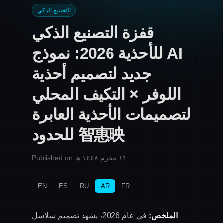
التصنيع الذكي
قفزة التصنيع الذكي
للأحذية 2026: نموذج AI
جديد لتصميم أحذية
اللوفر × التكيف المحلي
لتصميمات الأحذية العابرة
للحدود 智惠映
Published on ١٣ محرم ١٤٤٨ هـ
EN
ES
RU
AR
FR
الملخص:
في عام 2026، يشهد تصميم سلاسل