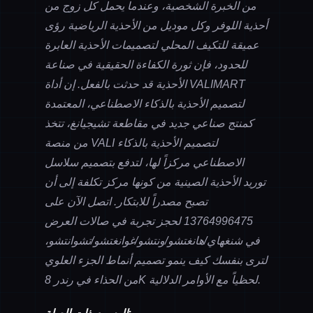
من الخبرة الشخصية، وعندما يحمل كل زوج من
أحذية اللوفر وكل موديل من الأحذية الرياضية رؤى
عميقة للتكيف المحلي لتصميمات الأحذية العابرة
للحدود، فإن ثورة الكفاءة الحقيقية في صناعة
الأحذية قد حدثت بالفعل. إن أداة VALIMART
لتصميم الأحذية بالذكاء الاصطناعي، المعتمدة
كمنتج صناعي جديد في مقاطعة تشيجيانغ، تتخذ
من منصة VALI لتصميم الأحذية بالذكاء
الاصطناعي مركزاً لها، لتدفع بتصميم سلاسل
توريد الأحذية الصينية من كونها مركز تكلفة إلى أن
تصبح مصدراً للابتكار. اتصل الآن على
13764996475
لحجز تجربة في صالات العرض
في شنغهاي/هانغتشو/ونتشو/غوانغتشو/تشوانتشو،
لترى بنفسك كيف ينمو تصميم أنماط الجزء العلوي
من الحذاء في رندر 8K لحظياً مع الأوامر الدلالية.