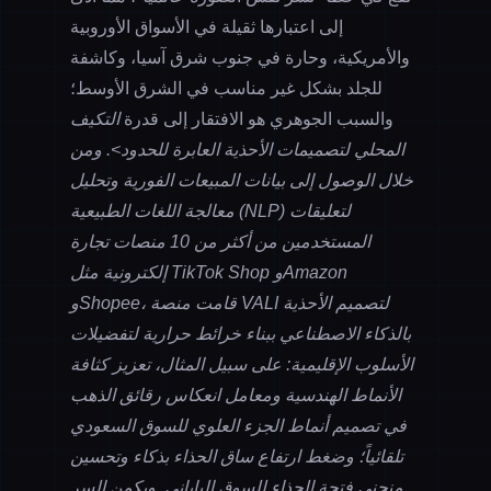
إلى اعتبارها ثقيلة في الأسواق الأوروبية
والأمريكية، وحارة في جنوب شرق آسيا، وكاشفة
للجلد بشكل غير مناسب في الشرق الأوسط؛
والسبب الجوهري هو الافتقار إلى قدرة
التكيف
المحلي لتصميمات الأحذية العابرة للحدود>. ومن
خلال الوصول إلى بيانات المبيعات الفورية وتحليل
معالجة اللغات الطبيعية (NLP) لتعليقات
المستخدمين من أكثر من 10 منصات تجارة
إلكترونية مثل TikTok Shop وAmazon
وShopee، قامت منصة VALI لتصميم الأحذية
بالذكاء الاصطناعي ببناء خرائط حرارية لتفضيلات
الأسلوب الإقليمية: على سبيل المثال، تعزيز كثافة
الأنماط الهندسية ومعامل انعكاس رقائق الذهب
في تصميم أنماط الجزء العلوي للسوق السعودي
تلقائياً؛ وضغط ارتفاع ساق الحذاء بذكاء وتحسين
منحنى فتحة الحذاء للسوق الياباني. ويكمن السر