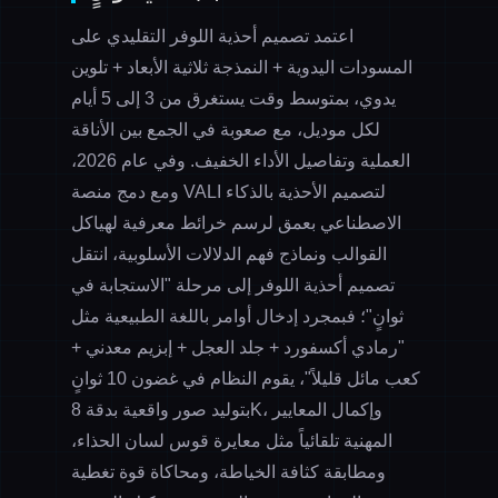
اعتمد تصميم أحذية اللوفر التقليدي على
المسودات اليدوية + النمذجة ثلاثية الأبعاد + تلوين
يدوي، بمتوسط وقت يستغرق من 3 إلى 5 أيام
لكل موديل، مع صعوبة في الجمع بين الأناقة
العملية وتفاصيل الأداء الخفيف. وفي عام 2026،
ومع دمج منصة VALI لتصميم الأحذية بالذكاء
الاصطناعي بعمق لرسم خرائط معرفية لهياكل
القوالب ونماذج فهم الدلالات الأسلوبية، انتقل
تصميم أحذية اللوفر إلى مرحلة "الاستجابة في
ثوانٍ"؛ فبمجرد إدخال أوامر باللغة الطبيعية مثل
"رمادي أكسفورد + جلد العجل + إبزيم معدني +
كعب مائل قليلاً"، يقوم النظام في غضون 10 ثوانٍ
بتوليد صور واقعية بدقة 8K، وإكمال المعايير
المهنية تلقائياً مثل معايرة قوس لسان الحذاء،
ومطابقة كثافة الخياطة، ومحاكاة قوة تغطية