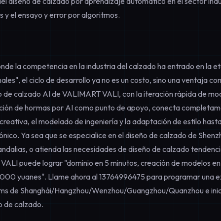
del
diseño de calzado por aprendizaje automático
en el sector indus
 y el ensayo y error por algoritmos.
onde la competencia en la industria del calzado ha entrado en la e
es", el ciclo de desarrollo ya no es un costo, sino una ventaja co
o de calzado AI de VALIMART VALI, con la
iteración rápida de mo
ción de hormas por AI
como punto de apoyo, conecta completame
creativa, el modelado de ingeniería y la adaptación de estilo hast
ónico. Ya sea que se especialice en el
diseño de calzado de Shenz
andalias
, o atienda las necesidades de
diseño de calzado tendenc
a VALI puede lograr "dominio en 5 minutos, creación de modelos en
,000 yuanes". Llame ahora al
13764996475
para programar una e
ms de Shanghái/Hangzhou/Wenzhou/Guangzhou/Quanzhou e inicia
ño de calzado.