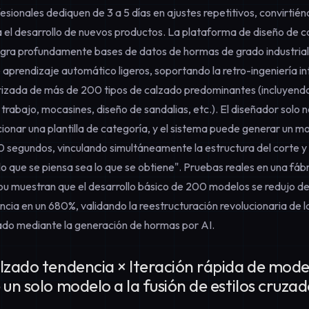
esionales dediquen de 3 a 5 días en ajustes repetitivos, convirtié
ra el desarrollo de nuevos productos. La plataforma de diseño de 
ra profundamente bases de datos de hormas de grado industrial
aprendizaje automático ligeros, soportando la retro-ingeniería int
izada de más de 200 tipos de calzado predominantes (incluyendo
 trabajo, mocasines,
diseño de sandalias
, etc.). El diseñador solo 
ccionar una plantilla de categoría, y el sistema puede generar un
10 segundos, vinculando simultáneamente la estructura del corte y 
lo que se piensa sea lo que se obtiene". Pruebas reales en una fáb
 muestran que el desarrollo básico de 200 modelos se redujo de 4
cia en un 680%, validando la reestructuración revolucionaria de la
ado mediante la
generación de hormas por AI
.
lzado tendencia × Iteración rápida de model
 un solo modelo a la fusión de estilos cruzad