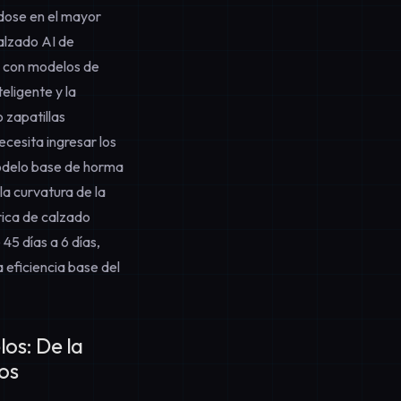
ndose en el mayor
calzado AI de
 con modelos de
eligente y la
 zapatillas
necesita ingresar los
 modelo base de horma
la curvatura de la
rica de calzado
5 días a 6 días,
 eficiencia base del
os: De la
os