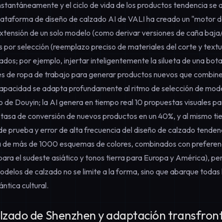
stantáneamente y el ciclo de vida de los productos tendencia se 
ataforma de diseño de calzado AI de VALI ha creado un "motor de
extensión de un solo modelo (como derivar versiones de caña baja/
por selección (reemplazo preciso de materiales del corte y textura
zados; por ejemplo, injertar inteligentemente la silueta de una bo
s de ropa de trabajo para generar productos nuevos que combinen
capacidad se adapta profundamente al ritmo de selección de model
 de Douyin; la AI genera en tiempo real 10 propuestas visuales pa
tasa de conversión de nuevos productos en un 40%, y al mismo t
de prueba y error de alta frecuencia del
diseño de calzado tenden
ca de más de 1000 esquemas de colores, combinados con preferen
ara el sudeste asiático y tonos tierra para Europa y América), pe
modelos de calzado
no se limite a la forma, sino que abarque todas
ntica cultural.
lzado de Shenzhen y adaptación transfronte