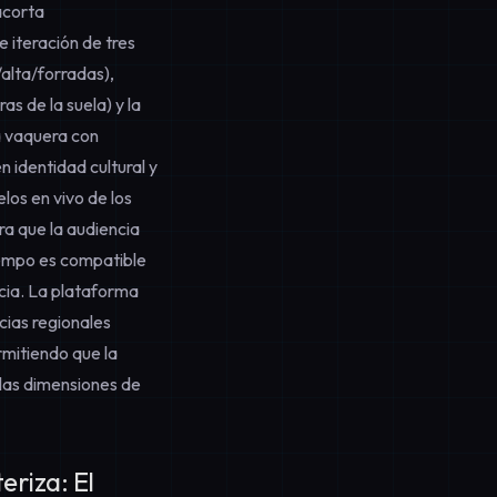
acorta
 iteración de tres
alta/forradas),
s de la suela) y la
ta vaquera con
 identidad cultural y
os en vivo de los
ra que la audiencia
iempo es compatible
cia
. La plataforma
cias regionales
rmitiendo que la
 las dimensiones de
riza: El