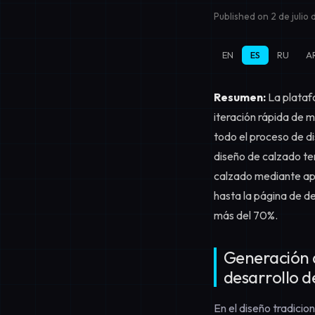
Published on 2 de julio
EN
ES
RU
A
Resumen:
La plataf
iteración rápida de 
todo el proceso de d
diseño de calzado te
calzado mediante apr
hasta la página de de
más del 70%.
Generación d
desarrollo d
En el diseño tradici