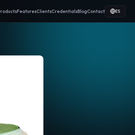
ES
roducts
Features
Clients
Credentials
Blog
Contact