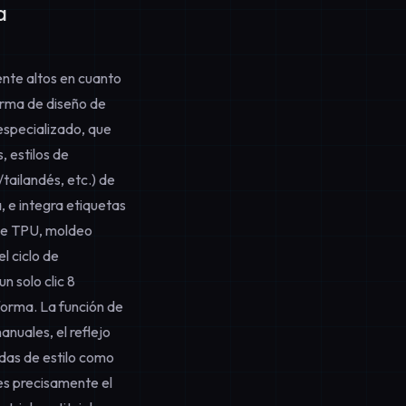
a
nte altos en cuanto
orma de diseño de
especializado, que
 estilos de
tailandés, etc.) de
 e integra etiquetas
 de TPU, moldeo
l ciclo de
 solo clic 8
forma. La función de
nuales, el reflejo
ndas de estilo como
 es precisamente el