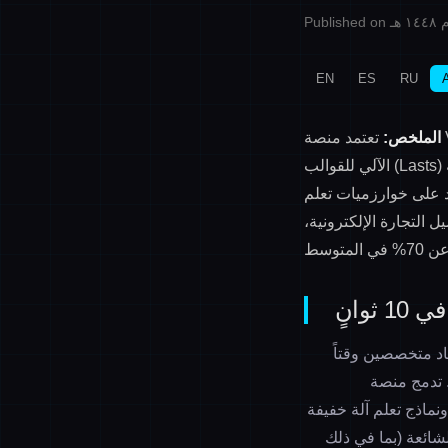
EN
ES
RU
الملخص:
كمحركات أساسية، مما يسرع العملية الكاملة لتصميم أحذية ODM — حيث تدعم سيناريوهات
الآلي للقوالب (Lasts)
اد على خوارزميات تعلم
التجارة الإلكترونية،
وانٍ
لأبعاد متخصصين وقتاً
دة. تدمج منصة
ة ونماذج تعلم آلة خفيفة
لبارامتري لأكثر من 200 نوع من الأحذية الشائعة (بما في ذلك