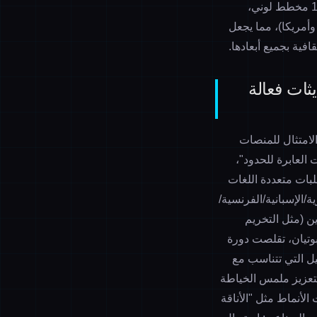
. تحتوي المنصة على مكتبة تضم أكثر من 1000 مخطط لوني،
 وأمريكا)، مما يجعل
فية بجميع أبعادها.
ثات فعالة
الامتثال للمنصات
موديلات العابرة للحدود"،
بات متعددة اللغات
Ama وTemu وSHEIN وLazada (تدعم الإنجليزية/الإسبانية/الفرنسية/
ين (مثل التخريم
دود في بوتيان، تقلصت دورة
واد صفحات التفاصيل التي تتناسب مع
بتعزيز ملمس الخياطة
الأنماط مثل "الأناقة