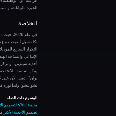
الراقية" أو "الوظيفية 
الخبرة بالبيانات، واستب
الخلاصة
في عام 26
تكلفة، بل أصبحت ميزة تنافسية أساسية. تتخذ 
التكرار السريع للموديل
الإبداعي والنمذجة الهن
أحذية شينزين
، أو ترك
يوان". اتصل الآن على
5
تشوانتشو، وابدأ ثورة ك
الوسوم ذات الصلة:
منصة VALI لتصميم الأحذية بالذكاء الاصطناعي
تصميم الأحذية الأكثر مبي