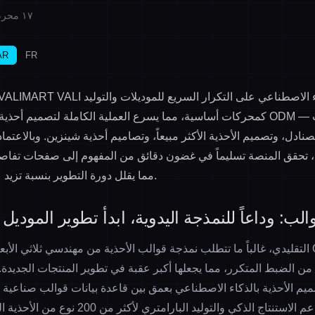
Published on ١٧ محرم ١٤٤٨ هـ
AR
FR
أحذية بالذكاء الاصطناعي على
التكرار السريع للموديلات
و
التوليد
نادل، وتصميم الأحذية الأكثر مبيعاً، وتصاميم أحذية شينزين. وبالاعتم
ة، تحقق المنصة تسليماً في غضون دقائق من المفهوم إلى صفحات تفاصيل 
مما يقلل دورة التطوير بنسبة تزيد عن 70% في المتوسط.
الب: وداعاً للنمذجة اليدوية، ابدأ تطوير الموديل في 10 ث
في تصميم أحذية ODM التقليدي، غالباً ما تتطلب نمذجة قوالب الأحذية من مهندسي ثلاثي ا
ح بين 3 إلى 5 أيام من الضبط المتكرر، مما يجعلها أكبر عقبة في تطوير المنتجات الجدي
VALIMART لتصميم الأحذية بالذكاء الاصطناعي بعمق بين قاعدة بيانات قوالب صناعي
لتصميم الأحذية، مما يدعم الاستنتاج الذكي والتوليد ا