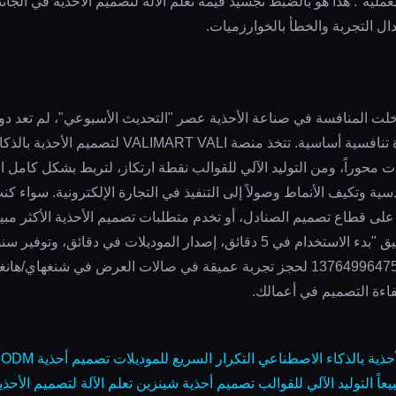
العملية". هذا هو بالضبط تجسيد قيمة
تعلم الآلة لتصميم الأحذية
في الجانب
دال التجربة والخطأ بالخوارزميات.
20، حيث دخلت المنافسة في صناعة الأحذية عصر "التحديث الأسبوعي"، لم تعد د
منصة VALIMART VALI لتصميم الأحذية بالذكاء الاصطناعي من
ات
محوراً، ومن
التوليد الآلي للقوالب
نقطة ارتكاز، لتربط بشكل كامل ا
دسية وتكيف الأنماط وصولاً إلى التنفيذ في التجارة الإلكترونية. سواء ك
ز على قطاع
تصميم الصنادل
، أو تخدم متطلبات
تصميم الأحذية الأكثر مبيع
1376499647
لحجز تجربة عميقة في صالات العرض في شنغهاي/هانغت
فاءة التصميم في أعمالك.
التكرار السريع للموديلات
تصميم أحذية ODM
عاً
التوليد الآلي للقوالب
تصميم أحذية شينزين
تعلم الآلة لتصميم الأحذي