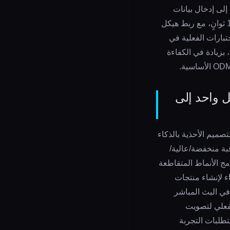
لى إدخال بيانات
شكل القدم أو اختيار قالب الفئة، ليقوم النظام بإخراج قالب أساسي عالي الدقة في غضون 10 ثوانٍ، مع ربط هيكل
تبارات الفعلية في
في ونتشو أن تطوير 200 موديل أساسي تم تقليصه من 45 يوماً إلى 6 أيام، بزيادة في الكفاءة
يل واحد إلى
يتغير بسرعة، ودورة حياة المنتجات الأكثر مبيعاً تتقلص باستمرار. ابتكرت منصة VALI لتصميم الأحذية بالذكاء
بة منخفضة/عالية/
مج الأنماط المتقاطعة
ء لإنشاء منتجات
 في البث المباشر
صرية في الوقت الفعلي لتصويت
فسه، تتوافق مع متطلبات التجربة