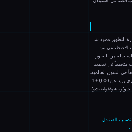
 الصناعي: استبدال
ورة التطوير مجرد بند
لسلسلة من التصور
نت متعمقاً في
تصميم
اً
في السوق العالمية،
يمكن لمنصة VALI تحقيق "بدء الاستخدام في 5 دقائق، إصدار الموديلات في دقائق، وتوفير سنوي يزيد عن 180,000
شو/ونتشو/غوانغتشو/
تصميم الصنادل
ة