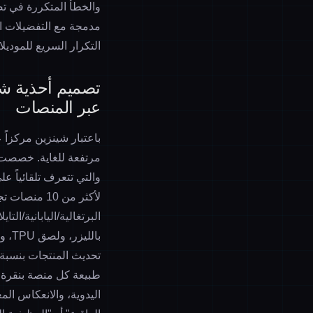
والخطأ المتكررة في
تص
مدمجة مع التفضيلات الإ
التكرار السريع للموديل
تصميم أحذية شين
عبر المنصات
باعتبار شينزين مركزاً 
والتي تتعرف تلقائياً 
البرتغالية/اليابانية/ا
طبيعة كل منصة بنقرة و
اليدوية، والانعكاس الم