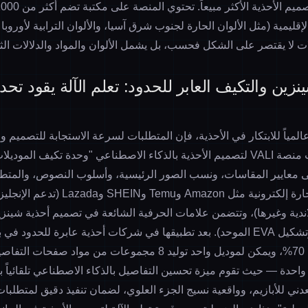
ميم الأحذية الأكثر مبيعاً
قليمية (مثل الألوان الحارة لجنوب شرق آسيا، والألوان الترابية لأوروبا
ات
لا يقتصر على الشكل فحسب، بل يشمل الألوان والمواد والدلالات الثقا
زين والتكيف العابر للحدود: تعلم الآلة يقود تحدي
عالمياً للابتكار في الأحذية، فإن المتطلبات لسرعة الاستجابة للتصميم و
مرتفعة للغاية. خصصت منصة VALI لتصميم الأحذية بالذكاء الاصطناعي "وحدة تكيف ال
على معايير المقاسات، ونسب الصور الرئيسية، وأسلوب النصوص، والمتطل
لأكثر من 10 منصات تجارة إلكترونية مثل zon
لتايلاندية وغيرها)، وتتضمن علامات الحرفية الشائعة في تصميم أحذية شينز
بالليزر، ولصق TPU، وتشكيل EVA الموحد). بعد تطبيقها في شركات أحذية عابرة للح
تحديث المنتجات بنسبة 70%، ويمكن لموديل واحد توليد 8 مجموعات من م
احدة — حيث تقوم ميزة تحسين التفاصيل بالذكاء الاصطناعي تلقائياً 
عدني للأبازيم، وواقعية نسيج الجزء العلوي، لضمان تنفيذ دقيق لمتطلبات 