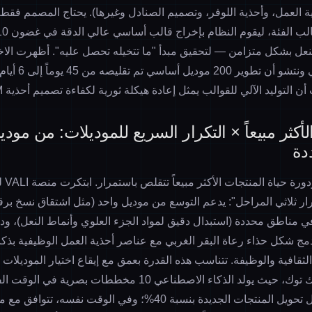
ة العمل، وأحذية اللوفر، و
تصميم الصنادل
وغيرها). يحتاج المصمم فقط إ
النعل بشكل متزامن — لتحقيق مبدأ "ما تتخيله تحصل عليه". أظهرت الاخ
مصنع أحذية رياضية 
التوليد الآلي للقوالب
يمثل إعادة هيكلة ثورية لكفاءة تصميم أحذية ODM الأساسية.
أكثر مبيعاً × التكرار السريع للموديلات: من مود
دة
السوق 
 ثلاثي المراحل": يدعم التوسع من موديل واحد (مثل اشتقاق نسخ برق
في مناطق محددة (استبدال دقيق لمواد الجزء العلوي وأنماط النعل)، ود
ج شكل حذاء رعاة البقر الغربي مع عناصر أحذية العمل الوظيفية بذكا
الثقافية والوظيفة. تتناسب هذه القدرة بعمق مع إيقاع اختيار الموديلات
لمؤثري الأحذية على تيك توك، حيث يولد الذكاء الاصطناعي 10 مخططات ب
الجمهور، مما رفع معدل تحويل المنتجات الجديدة بنسبة 40%؛ وفي الوقت ن