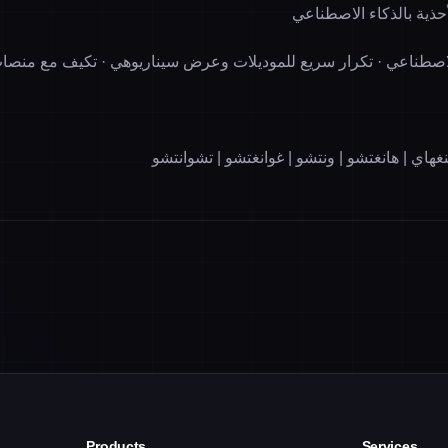
الاصطناعي · تكرار سريع للموديلات وعرض سيناريوهي · تكيف مع منصا
هاي | هانغتشو | ونتشو | غوانغتشو | تشوانتشو
Products
Services