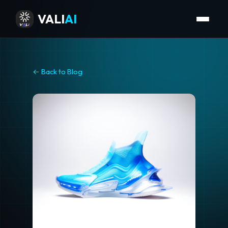
VALI
AI
← Back to Blog