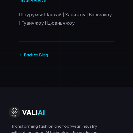
13764996475
Шоурумы: Шанхай | Ханчжоу | Вэньчжоу
| Гуанчжоу | Цюаньчжоу
← Back to Blog
VALI
AI
Transforming fashion and footwear industry
with cutting-edge AI technology. From design