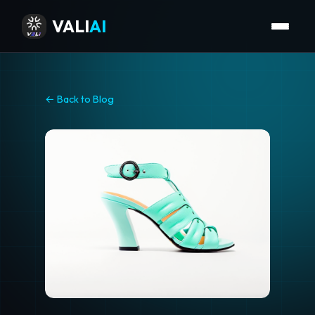
VALI
AI
← Back to Blog