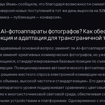
Says Shoes» сообщила, что благодаря возможности снимат
версия новых поступлений в тот же день выросла на 32
ъемка — публикация — конверсия».
 AI-фотоаппараты фотографов? Как обе
кция и адаптация для трансграничной 
задаваемый основной вопрос: заменят ли AI-фотоаппара
 не заменят креативных коммерческих фотографов, но уж
ющиеся, стандартизированные базовые позиции по съе
мерции. Позиционирование автоматического фотоаппар
: решение жесткого спроса электронной коммерции на 
х объемах, высокой частоте и стандартизации». Его дви
аппаратного уровня поддерживает сравнение с цветовы
цию к многоисточниковой световой среде, обеспечивая 
ными устройствами и платформами. Одновременно с эт