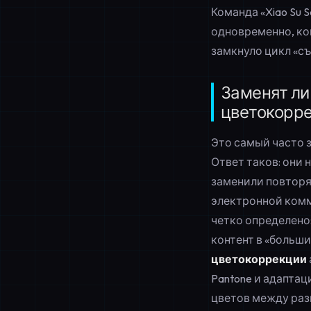
Команда «Xiao Su 
одновременно, кон
замкнуло цикл «с
Заменят ли
цветокорре
Это самый часто 
Ответ таков: они
заменили повторя
электронной ком
четко определено
контент в «больши
цветокоррекции
Pantone и адапта
цветов между раз