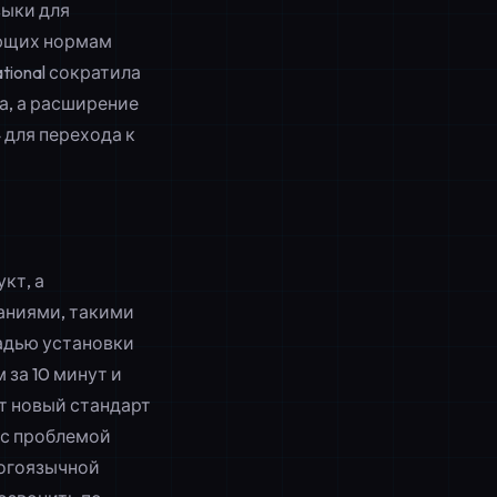
зыки для
ующих нормам
tional сократила
а, а расширение
 для перехода к
кт, а
аниями, такими
ощадью установки
 за 10 минут и
т новый стандарт
 с проблемой
ногоязычной