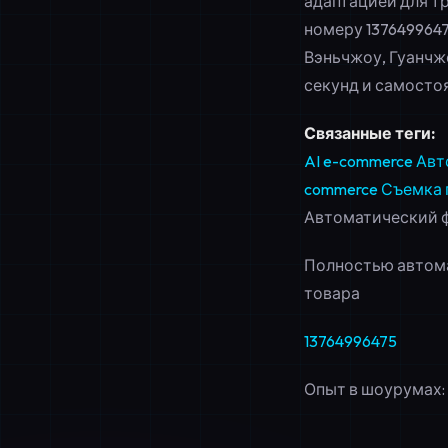
адаптацией для т
номеру
137649964
Вэньчжоу, Гуанчж
секунд и самосто
Связанные теги:
AI e-commerce
Авт
commerce
Съемка 
Автоматический 
Полностью автома
товара
13764996475
Опыт в шоурумах: 