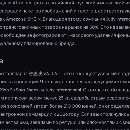
дули AI-перевода на английский, русский и испанский я
енерации пакетов изображений и текстов, соответств
ак Amazon и SHEIN. Благодаря этому компания Judy Interna
 трансграничных товаров на рынок на 50%. Это не замен
свобождение фотографов от «массового удаления фона»
зуальному планированию бренда.
е
отоаппарат 智惠映 VALI AI — это не концептуальный проду
винка провинции Чжэцзян, проверенная ведущими комп
 «Xiao Su Says Shoes» и Judy International. С компактной пл
ым корпусом весом менее 25 кг, сверхбыстрым освоением
ой экономией затрат более 210 000 юаней, он определяе
ектронной коммерции к 2026 году. Если вы столкнулись
личества SKU, завалами по ретуши или сложностями с м