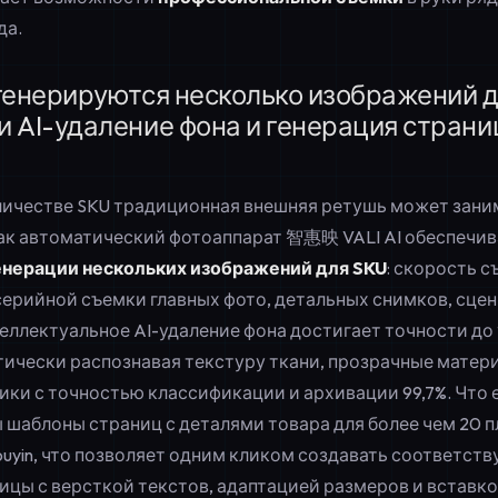
да.
генерируются несколько изображений д
 AI-удаление фона и генерация страни
ичестве SKU традиционная внешняя ретушь может зани
 как автоматический фотоаппарат 智惠映 VALI AI обеспечи
енерации нескольких изображений для SKU
: скорость с
серийной съемки главных фото, детальных снимков, сцен
теллектуальное AI-удаление фона достигает точности до
тически распознавая текстуру ткани, прозрачные матер
ки с точностью классификации и архивации 99,7%. Что 
 шаблоны страниц с деталями товара для более чем 20 п
Douyin, что позволяет одним кликом создавать соответст
ицы с версткой текстов, адаптацией размеров и вставко