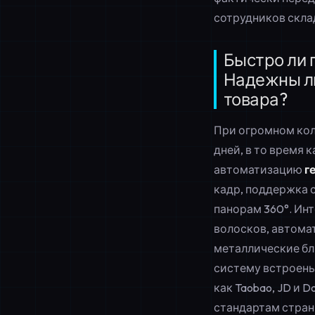
сотрудников скла
Быстро ли 
Надежны ли
товара?
При огромном кол
дней, в то время
автоматизацию
г
кадр, поддержка 
панорам 360°. Ин
волосков, автома
металлические бли
систему встроены
как Taobao, JD и 
стандартам стран