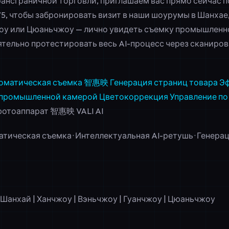
рансграничной торговли, приглашаем вас прямо сейчас п
75
, чтобы забронировать визит в наши шоурумы в Шанхае
оу или Цюаньчжоу — лично увидеть съемку промышленно
ятельно протестировать весь AI-процесс через сканиров
оматическая съемка
智惠映
Генерация страниц товара
Эф
промышленной камерой
Цветокоррекция
Управление по
фотоаппарат 智惠映 VALI AI
тическая съемка · Интеллектуальная AI-ретушь · Генера
Шанхай | Ханчжоу | Вэньчжоу | Гуанчжоу | Цюаньчжоу