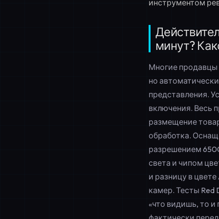
инструментом рев
Действител
минут? Как
Многие продавцы 
но автоматически
представления. У
включения. Весь 
размещение товар
обработка. Осна
разрешением 6500
света и чипом цв
и разницу в цвете
камер. Тесты Red 
«что видишь, то 
фактически пере