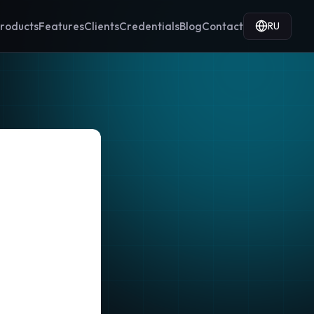
RU
roducts
Features
Clients
Credentials
Blog
Contact