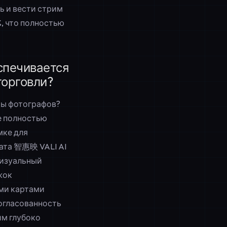
ь и вести стрим
%, что полностью
спечивается
торговли?
ты фотографов?
е полностью
мке для
ата 智惠映 VALI AI
визуальный
жок
ми картами
согласованность
им глубоко