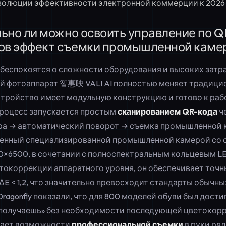
олюции эффективности электронной коммерции к 2026 
ьно ли можно освоить управление по QR
ов эффект съемки промышленной каме
беспокоятся о сложности оборудования и высоких затра
й фотоаппарат 智惠映 VALI AI полностью меняет традици
стройство имеет модульную конструкцию и готово к рабо
процесс запускается простым
сканированием QR-кода
ч
а → автоматический поворот → съемка промышленной 
щенный специализированной промышленной камерой со
×6500, в сочетании с полноспектральным кольцевым 
етокоррекции аппаратного уровня, он обеспечивает точн
 ΔE < 1,2, что значительно превосходит стандарты обыч
Dragonfly показали, что для 800 моделей обуви был дости
и получаешь» без необходимости последующей цветокорр
дает возможности
профессиональной съемки
в руки ря