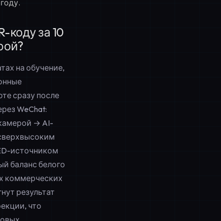
году.
-коду за 10
рой?
тах на обучение,
онные
те сразу после
ерез WeChat:
камерой → AI-
 сверхвысоким
LED-источником
ый баланс белого
ных коммерческих
гнут результат
екции, что
довых