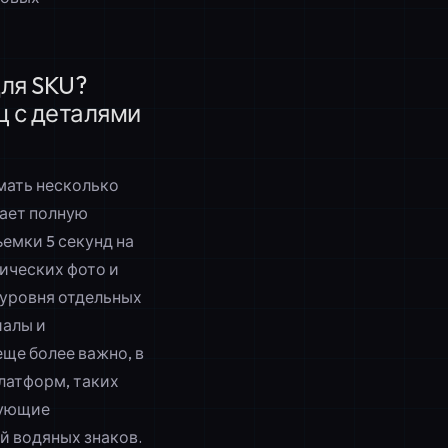
ля SKU?
ц с деталями
мать несколько
вает полную
ъемки 5 секунд на
ических фото и
 уровня отдельных
иалы и
еще более важно, в
латформ, таких
вующие
й водяных знаков.