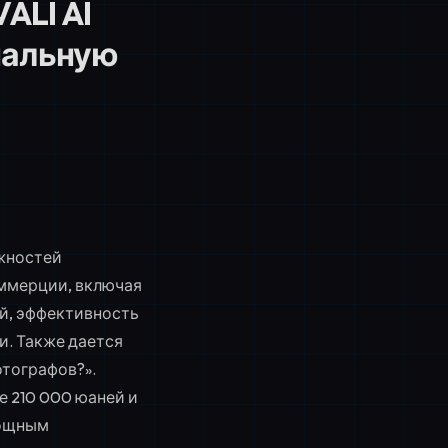
ALI AI
нальную
ожностей
оммерции, включая
й, эффективность
и. Также дается
отографов?».
 210 000 юаней и
мощным