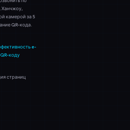
озвонить по
, Ханчжоу,
й камерой за 5
ание QR-кода.
фективность e-
 QR-коду
ция страниц