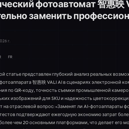
ческий фотоавтомат 智惠映 V
тельно заменить профессио
026 г.
R
FR
ой статье представлен глубокий анализ реальных возм
фотоаппарата 智惠映 VALI AI в сценариях электронной к
ния по QR-коду, точность съемки промышленной камеро
ьких изображений для SKU и надежность цветокоррекци
т на отраслевой вопрос: «Заменят ли AI-фотоаппараты ф
тестов подтверждают ежегодную экономию затрат более
более чем 20 основными платформами, что делает его 