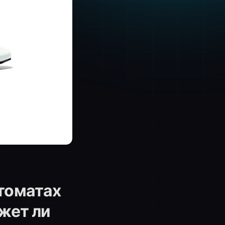
томатах
жет ли