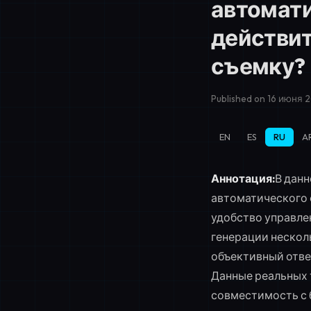
автомати
действи
съемку?
Published on 16 июня 2
EN
ES
RU
A
Аннотация:
В данн
автоматического 
удобство управле
генерации нескол
объективный отве
Данные реальных 
совместимость с 