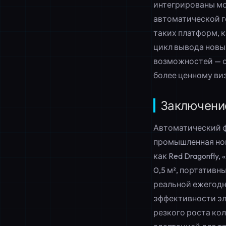
интегрированы мо
автоматической г
таких платформ, к
цикл вывода новых
возможностей — о
более ценному ви
Заключени
Автоматический ф
промышленная но
как Red Dragonfly,
0,5 м², портативн
реальной ежегодн
эффективности эл
резкого роста ко