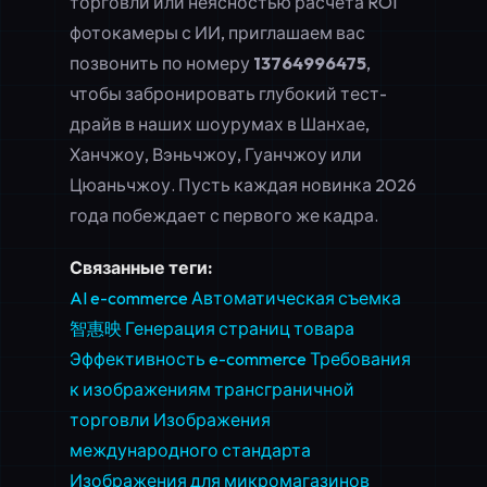
торговли или неясностью расчета ROI
фотокамеры с ИИ, приглашаем вас
позвонить по номеру
13764996475
,
чтобы забронировать глубокий тест-
драйв в наших шоурумах в Шанхае,
Ханчжоу, Вэньчжоу, Гуанчжоу или
Цюаньчжоу. Пусть каждая новинка 2026
года побеждает с первого же кадра.
Связанные теги:
AI e-commerce
Автоматическая съемка
智惠映
Генерация страниц товара
Эффективность e-commerce
Требования
к изображениям трансграничной
торговли
Изображения
международного стандарта
Изображения для микромагазинов