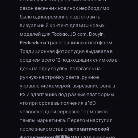
сезон весенних новинок необходимо
было одновременно подготовить
визуальный контент для 800 новых
моделей для Taobao, JD.com, Douyin,
Pinduoduo и трансграничных платформ.
Традиционная фотостудия выдавала в
среднем всего 12 подходящих снимков в
день на одну группу, полагаясь на
ручную настройку света, ручное
управление камерой, вырезание фона в
PS и адаптацию под разные платформы,
что при сроке выполнения в 160
человеко-дней серьезно тормозило
темпы маркетинга. Перелом наступил
после знакомства с
автоматической
фотокамерой 智惠映 VALI AI
в шоуруме