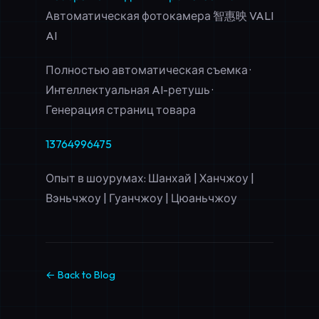
Автоматическая фотокамера 智惠映 VALI
AI
Полностью автоматическая съемка ·
Интеллектуальная AI-ретушь ·
Генерация страниц товара
13764996475
Опыт в шоурумах: Шанхай | Ханчжоу |
Вэньчжоу | Гуанчжоу | Цюаньчжоу
← Back to Blog