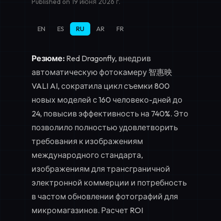
Published on 19 июня 2026 г.
EN
ES
RU
AR
FR
Резюме:
Red Dragonfly, внедрив
автоматическую фотокамеру 智惠映
VALI AI, сократила цикл съемки 800
новых моделей с 160 человеко-дней до
24, повысив эффективность на 740%. Это
позволило полностью удовлетворить
требования к изображениям
международного стандарта,
изображениям для трансграничной
электронной коммерции и потребность
в частом обновлении фотографий для
микромагазинов. Расчет ROI