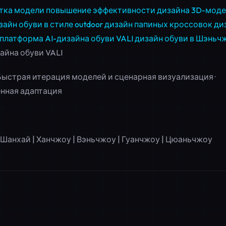
тка модели
повышение эффективности дизайна
3D-моде
зайн обуви в стиле outdoor
дизайн папиных кроссовок
ди
платформа AI-дизайна обуви VALI
дизайн обуви в Шэньч
айна обуви VALI
 Быстрая итерация моделей и сценарная визуализация ·
нная адаптация
Шанхай | Ханчжоу | Вэньчжоу | Гуанчжоу | Цюаньчжоу