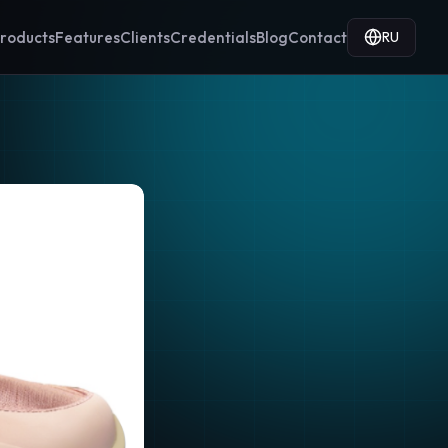
RU
roducts
Features
Clients
Credentials
Blog
Contact