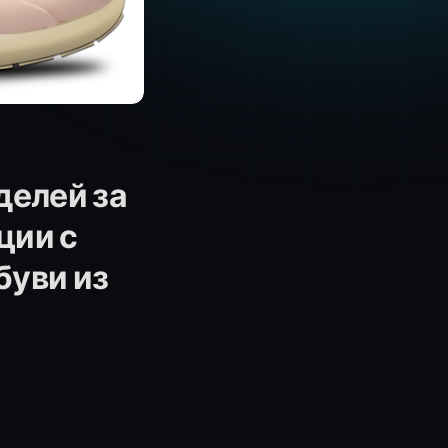
делей за
ции с
буви из