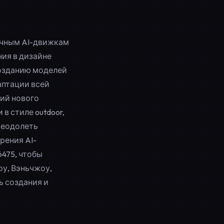
ачным AI-движкам
ния в дизайне
созданию моделей
аптации всей
ий нового
в стиле outdoor,
реодолеть
рения AI-
6475
, чтобы
у, Вэньчжоу,
ь создания и