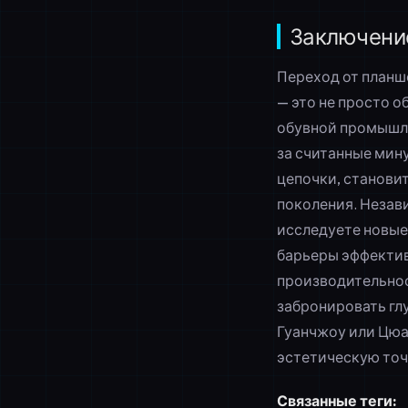
Заключени
Переход от планш
— это не просто 
обувной промышле
за считанные мин
цепочки, станови
поколения. Незави
исследуете новые
барьеры эффектив
производительнос
забронировать гл
Гуанчжоу или Цюа
эстетическую точ
Связанные теги: