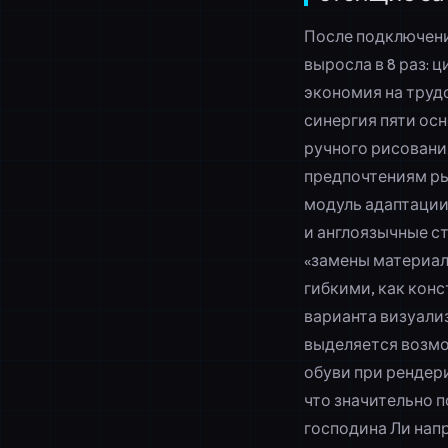
После подключени
выросла в 8 раз: 
экономия на трудо
синергия пяти ос
ручного рисовани
предпочтениям ры
модуль адаптации
и англоязычные с
«замены материал
гибкими, как кон
варианта визуали
выделяется возм
обуви при рендер
что значительно 
господина Ли напр