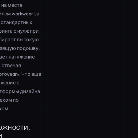
 на месте
лем workwear за
0 стандартных
нга с нуля: при
дбирает высокую
ьзящую подошву;
ает натяжение
о отвечая
orkwear». Что еще
яжение с
атформы дизайна
цехом по
ком.
ожности,
и