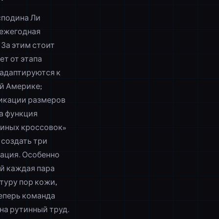
сподина Ли
а ежегодная
 За этим стоит
ет от этапа
 адаптируются к
й Америке;
икации размеров
а функция
пиных кроссовок»
 создать три
рация. Особенно
ой каждая пара
туру пор кожи,
Теперь команда
 на рутинный труд.