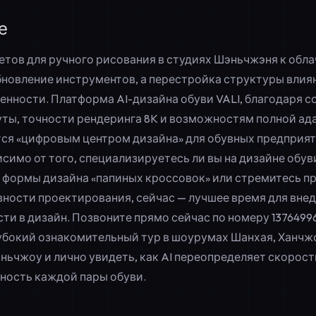
е
етов для ручного рисования в студиях Шэньчжэня к обл
обновление инструментов, а перестройка структуры влия
нности. Платформа AI-дизайна обуви VALI, благодаря 
уты, точности рендеринга 8K и возможностям полной ад
тся «цифровым центром дизайна» для обувных предприят
симо от того, специализируетесь ли вы на дизайне обуви 
 формы дизайна «папиных кроссовок» или стремитесь п
ности проектирования, сейчас — лучшее время для внед
ти в дизайн. Позвоните прямо сейчас по номеру
1376499
убокий ознакомительный тур в шоурумах Шанхая, Ханчжо
ньчжоу и лично увидеть, как AI переопределяет скорост
ность каждой пары обуви.