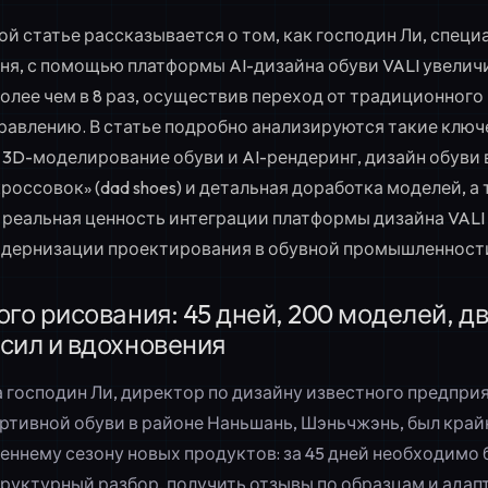
ой статье рассказывается о том, как господин Ли, специ
ня, с помощью платформы AI-дизайна обуви VALI увели
олее чем в 8 раз, осуществив переход от традиционного
правлению. В статье подробно анализируются такие клю
3D-моделирование обуви и AI-рендеринг, дизайн обуви в 
россовок» (dad shoes) и детальная доработка моделей, а
реальная ценность интеграции платформы дизайна VALI
дернизации проектирования в обувной промышленност
ого рисования: 45 дней, 200 моделей, д
сил и вдохновения
а господин Ли, директор по дизайну известного предпри
ртивной обуви в районе Наньшань, Шэньчжэнь, был край
сеннему сезону новых продуктов: за 45 дней необходимо
структурный разбор, получить отзывы по образцам и ада