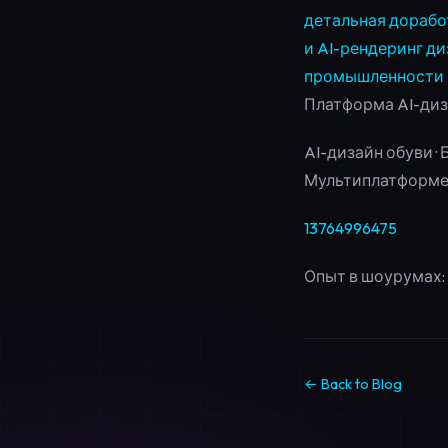
детальная дорабо
и AI-рендеринг
ди
промышленности
Платформа AI-диз
AI-дизайн обуви ·
Мультиплатформе
13764996475
Опыт в шоурумах: 
← Back to Blog