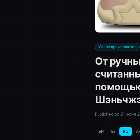
Умное производство
От ручны
считанны
помощью 
Шэньчж
Published on 21 июня 2
EN
ES
RU
A