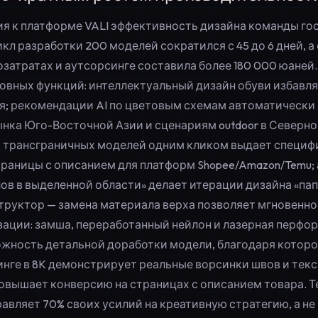
я к платформе VALI эффективность дизайна команды го
цикл разработки 200 моделей сократился с 45 до 6 дней, 
затратах и аутсорсинге составила более 180 000 юаней.
новных функций: интеллектуальный дизайн обуви избавля
я; рекомендации AI по цветовым схемам автоматически
нка Юго-Восточной Азии и сценариям outdoor в Северно
 трансграничных моделей одним кликом выдает специф
траницы с описанием для платформ Shopee/Amazon/Temu; 
ов в выделенной области» делает итерации дизайна «па
структор — замена материала верха позволяет мгновенно
зации: замша, переработанный нейлон и лазерная перфо
ожность
детальной доработки модели
, благодаря котор
инге в 8K демонстрирует реальные ворсинки швов и текс
повышает конверсию на страницах с описанием товара. 
авляет 70% своих усилий на креативную стратегию, а не