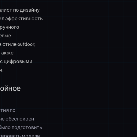
алист по дизайну
чил эффективность
 ручного
чевые
стиле outdoor,
 также
 с цифровыми
и.
войное
ятия по
не обеспокоен
 было подготовить
птировать модели