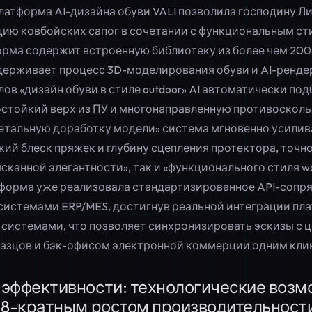
латформа AI-дизайна обуви VALI
позволила господину Ли
цию ковбойских сапог в сочетании с функциональным сти
форма содержит встроенную библиотеку из более чем 20
держивает процесс 3D-моделирования обуви и AI-рендери
ов «дизайн обуви в стиле outdoor» AI автоматически по
остойкий верх из ПУ и многонаправленную противоскол
детальную доработку модели» система мгновенно усилив
ий блеск пряжек и глубину сцепления протектора, точн
сканной элегантности», так и «функционального стиля w
тформа уже реализовала стандартизированное API-сопр
системами ERP/MES, достигнув реальной
интеграции пл
и системами
, что позволяет синхронизировать эскизы с 
азцов и бэк-офисом электронной коммерции одним кли
эффективности: технологические возм
 8-кратным ростом производительност