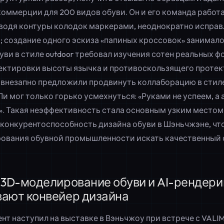
оммерции для 200 видов обуви. Он и его команда работа
обводя контуры колодок маркерами, неоднократно исправ
 создание одного эскиза «папиных кроссовок» занимало 
буви в стиле outdoor требовал изучения сотен реальных 
ектировки высоты язычка и противоскользящего протект
 внезапно предложили продвинуть коллаборацию в стиле
Ли мог только горько усмехнуться: «Руками не успеем, а
». Такая неэффективность стала основным узким местом
онкурентоспособность дизайна обуви в Шэньчжэне, чт
ования обувной промышленности искать качественный с
 3D-моделирование обуви и AI-рендери
ают конвейер дизайна
т наступил на выставке в Вэньчжоу при встрече с VALI