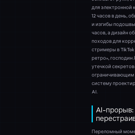
для электронной к
12 часов в день, 
и изгибы подошвы;
часов, а дизайн о
походов для корр
стримеры в TikTok
ретро», господин 
утечкой секретов
ограничивающим к
систему проектир
AI.
AI-прорыв:
перестраив
Переломный момен