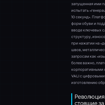
запущенная ими
п
испытать «генера
10 секунд». Плат
форм обуви и под
вводе ключевых сл
структуру, износ
при нажатии на «
швов, металлическ
запросам как «изы
более важно, пла
корпоративными 
VALI с цифровым
изготовлению обр
Революция 
стоящие за