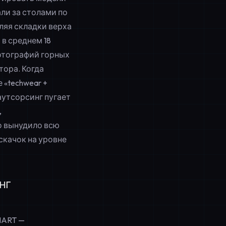
ли за столами по
ляя складки верха
в среднем 18
фотографий горных
ора. Когда
 «techwear +
 аутсорсинг пугает
,
о вынудило всю
качок на уровне
нг
MART —