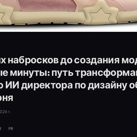
х набросков до создания мо
е минуты: путь трансформа
ИИ директора по дизайну о
эня
026 г.
R
FR