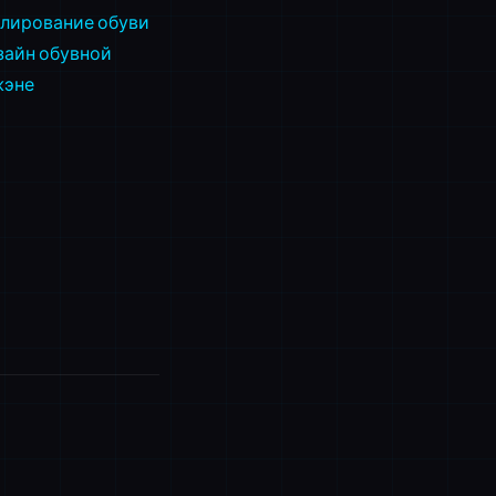
лирование обуви
зайн обувной
жэне