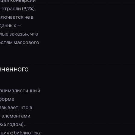
зации конверсии
отрасли (9,2%).
лючается не в
 данных —
ые заказы», что
остям массового
зненного
анималистичный
 форме
зывает, что в
с элементами
025 годом).
нциях
: библиотека