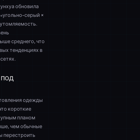
Дунхуа обновила
 «угольно-серый ×
 утомляемость.
вень
ыше среднего, что
вых тенденциях в
сетях.
 под
готовления одежды
что короткие
рупным планом
ыше, чем обычные
ы перестроить