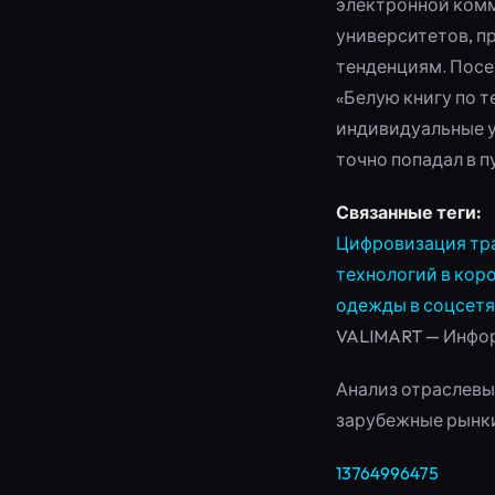
электронной комм
университетов, п
тенденциям. Пос
«Белую книгу по т
индивидуальные у
точно попадал в п
Связанные теги:
Цифровизация тр
технологий в кор
одежды в соцсетя
VALIMART — Инфо
Анализ отраслевых
зарубежные рынк
13764996475