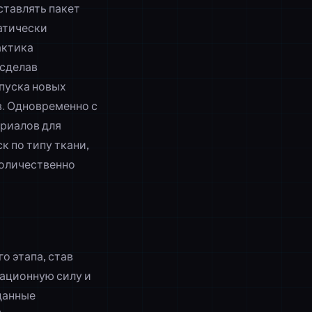
ставлять пакет
атически
актика
 сделав
пуска новых
в
. Одновременно с
риалов для
 по типу ткани,
количественно
о этапа, став
ационную силу и
данные