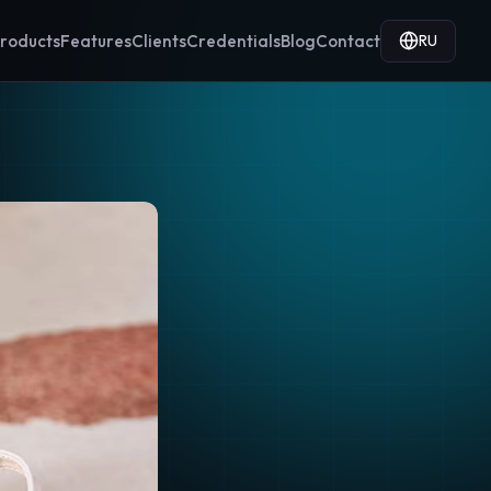
RU
roducts
Features
Clients
Credentials
Blog
Contact