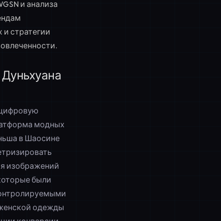
WGSN и анализа
ендам
 и стратегии
вовлеченности.
 Дуньхуана
× цифровую
Платформа модных
ньша в Шаосине
метризировать
ия изображений
которые были
 контролируемыми
в женской одежды