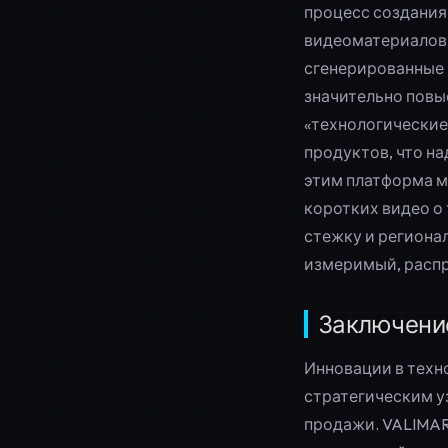
процесс создания
видеоматериалов 
сгенерированные 
значительно повы
«технологические
продуктов, что н
этим платформа м
коротких видео о
стежку и региона
измеримый, расп
Заключени
Инновации в техн
стратегическим у
продажи. VALIMAR