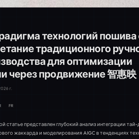
арадигма технологий пошив
четание традиционного ручн
изводства для оптимизации
ии через продвижение 智惠映
026 г.
R
FR
ой статье представлен глубокий анализ интеграции тай-
вого жаккарда и моделирования AIGC в тенденциях те