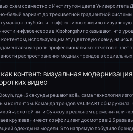
вых схем совместно с Институтом цвета Университета 
но-белый вариант до трехцветной градиентной системы
 туманно-голубой», что эффективно снизило визуальную
нности инфлюенсеров в Xiaohongshu показывают, что уро
 контентом, использующим эту цветовую схему, на 34% в
даментальную роль профессиональных отчетов о цвето
вности распространения модных трендов в социальных 
 как контент: визуальная модернизация
оротких видео
Douyin, где «3 секунды решают всё», сама технология из
ым контентом. Команда трендов VALIMART обнаружила, 
мкой «золотой нити Сучжоу в реальном времени» или «к
раев кружева» имеют коэффициент досмотра в 2,3 раза в
ацией одежды на модели. Это напрямую побудило бренд