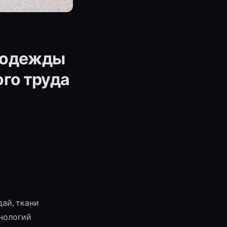
а одежды
ого труда
дай, ткани
хнологий