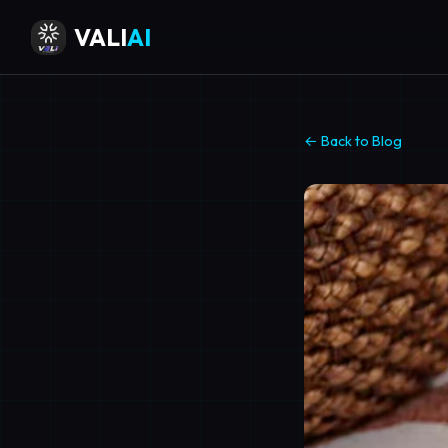
VALI
AI
← Back to Blog