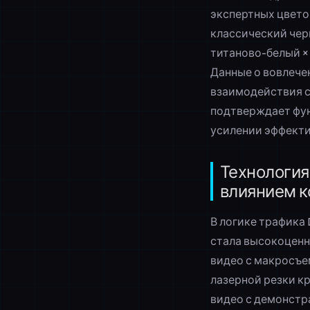
экспертных цвето
классический чер
титаново-белый ×
Данные о вовлече
взаимодействия с
подтверждает фун
усилении эффекти
Технология
влиянием к
В логике трафика 
стала высокоценн
видео с макросъе
лазерной резки к
видео с демонстр