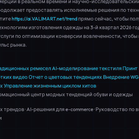
ерции в реальном времени и научно-исследовательски
родолжает предоставлять исполняемые решения по тех
етите
https://ai.VALIMART.net/trend
прямо сейчас, чтобы по
ехнологиям изготовления одежды на 3-й квартал 2026 го
слуги по
оптимизации конверсии вовлеченности
, чтоб
ульс рынка.
адиционных ремесел
AI-моделирование текстиля
Принт 
отких видео
Отчет о цветовых тенденциях
Внедрение WG
х
Управление жизненным циклом хитов
рмационный центр модных тенденций обуви и одежды
 трендов · AI-решения для e-commerce · Руководство по 
и