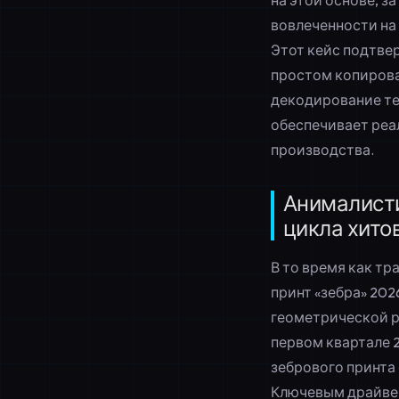
на этой основе, з
вовлеченности на 
Этот кейс подтве
простом копирова
декодирование те
обеспечивает реа
производства.
Анималисти
цикла хито
В то время как т
принт «зебра» 202
геометрической р
первом квартале 
зебрового принта 
Ключевым драйве