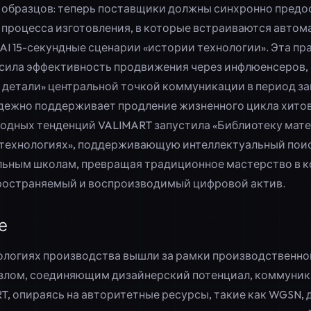
 образцов: теперь поставщики должны синхронно предо
процесса изготовления, в которые встраиваются автом
AI 15-секундные сценарии «истории технологии». Эта пр
сила эффективность продвижения через инфлюенсеров,
 детали» центральной точкой коммуникации в период за
адежно поддерживает продление
жизненного цикла хито
одных тенденций VALIMART запустила «Библиотеку мате
 технологиях», поддерживающую интеллектуальный поиск
льным школам, превращая традиционное мастерство в 
ространяемый и воспроизводимый цифровой актив.
е
ологиях производства вышли за рамки производственног
злом, соединяющим дизайнерский потенциал, коммуник
T, опираясь на авторитетные ресурсы, такие как WGSN, 