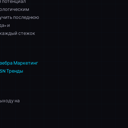
й потенциал
нологическим
лучить последнюю
да» и
ы каждый стежок
зебра
Маркетинг
SN
Тренды
выходу на