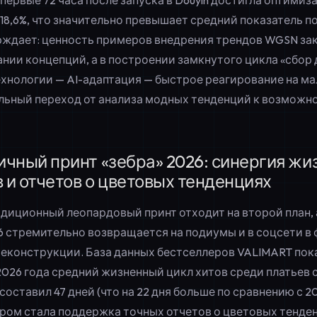
а первые 72 часа после запуска в Douyin достигла оптими
18,6%, что значительно превышает средний показатель по 
рждает: ценность примеров внедрения трендов WGSN зак
нии концепций, а в построении замкнутого цикла «сбор
хнологии — AI-адаптация — быстрое реагирование на мал
льный переход от анализа модных тенденций к возможн
чный принт «зебра» 2026: синергия жи
в и отчетов о цветовых тенденциях
радиционный леопардовый принт отходит на второй план,
6
стремительно возвращается на подиумы и в соцсети в
еконструкции. База данных бестселлеров VALIMART пока
2026 года средний жизненный цикл хитов среди платьев 
составил 47 дней (что на 22 дня больше по сравнению с 2
ром стала поддержка точных
отчетов о цветовых тенде