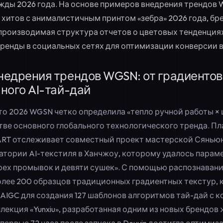
жды 2026 года. На основе примеров внедрения трендов 
 хитов с анималистичным принтом «зебра» 2026 года, бр
производимая структура отчетов о цветовых тенденциях
тренды в социальных сетях для оптимизации конверсии 
едрения трендов WGSN: от градиентов
ного AI-тай-дай
ето 2026 WGSN четко определила «тепло ручной работы 
стве основного глобального технологического тренда. 
ART отслеживает совместный проект мастерской Сянью
ратории AI-текстиля в Ханчжоу, которому удалось пара
рех промывок и девяти сушек». С помощью распознаван
олее 200 образцов традиционных градиентных текстур, 
 AIGC для создания 127 шаблонов алгоритмов тай-дай с
лекция «Yunxiu», разработанная одним из новых брендо