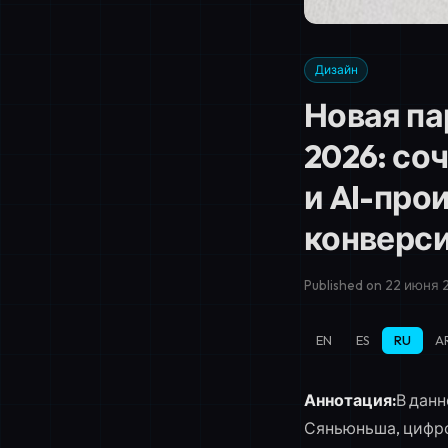
Дизайн
Новая п
2026: со
и AI-про
конверс
Published on 22 июня 2
EN
ES
RU
A
Аннотация:
В данн
Сяньюньша, цифро