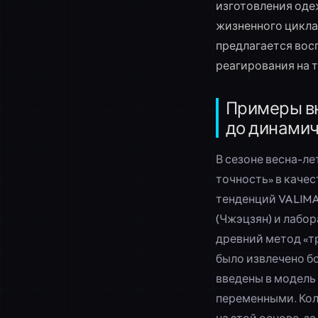
изготовления оде
жизненного цикла
предлагается вос
реагирования на 
Примеры вн
до динамич
В сезоне весна-л
точность» в каче
тенденций VALIM
(Чжэцзян) и лабо
древний метод «т
было извлечено б
введены в модель
переменными. Кол