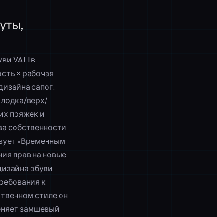
нуты,
уви VALI
в
сть × рабочая
дизайна сапог.
олодка/верх/
их пряжек и
ва собственности
твует «Временным
ия прав на новые
дизайна обуви
ребования к
ственном стиле он
еняет замшевый