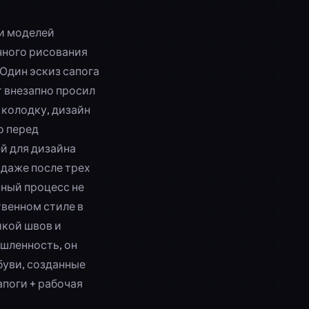
ни моделей
чного рисования
«Один эскиз сапога
т внезапно просил
 колодку, дизайн
о перед
ей для дизайна
 даже после трех
нный процесс не
твенном стиле в
икой швов и
шленность, он
буви, созданные
апоги + рабочая