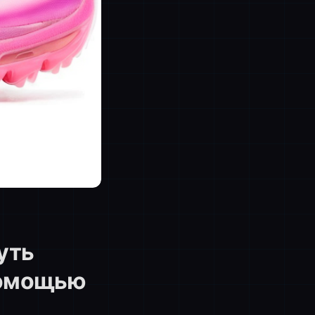
путь
помощью