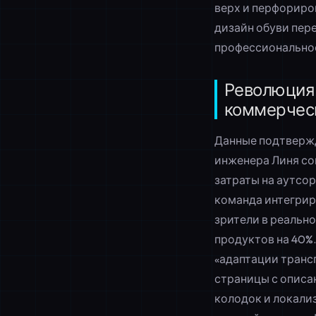
верх и перфориро
дизайн обуви пер
профессионально
Революция 
коммерческ
Данные подтвержд
инженера Линя сок
затраты на аутсор
команда интегрир
зрители в реальн
продуктов на 40%
«адаптации транс
страницы с описа
колодок и локали