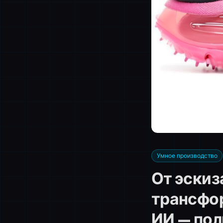
Умное производство
От эскиз
трансфо
ИИ — пол