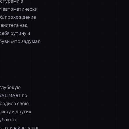
кстурами в
ИИ автоматически
00% прохождение
ренитета над
себя рутину и
уви «что задумал,
 глубокую
VALIMART по
вердила свою
нчжоу и других
лубокого
 в дизайне сапог