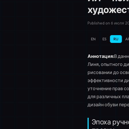
художес
Published on 6 июля 20
EN
ES
RU
A
Аннотация:
В дан
Линя, опытного ди
рисовании до осв
эффективности диз
уточнение прав со
для различных пла
дизайн обуви пер
Эпоха ручно