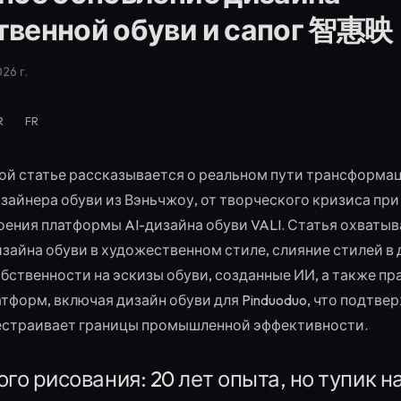
твенной обуви и сапог 智惠映
26 г.
R
FR
ной статье рассказывается о реальном пути трансформа
зайнера обуви из Вэньчжоу, от творческого кризиса пр
оения платформы AI-дизайна обуви VALI. Статья охваты
айна обуви в художественном стиле, слияние стилей в 
бственности на эскизы обуви, созданные ИИ, а также п
тформ, включая дизайн обуви для Pinduoduo, что подтвер
естраивает границы промышленной эффективности.
го рисования: 20 лет опыта, но тупик н