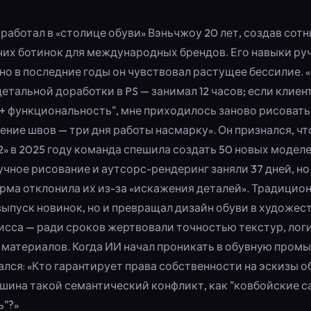
работал в «столице обуви» Вэньчжоу 20 лет, создав сот
чих ботинок для международных брендов. Его навыки ру
но в последние годы он чувствовал растущее бессилие. 
детальной доработки в PS — занимал 12 часов; если клиен
 + функциональность", мне приходилось заново рисовать
ние швов — три дня работы насмарку». Он признался, чт
2» в 2025 году команда спешила создать 50 новых модел
ручное рисование и аутсорс-рендеринг заняли 37 дней, но
рма отклонила их из-за «искажения деталей». Традицио
выпуск новинок, но и превращал дизайн обуви в художес
сса — ради сроков жертвовали точностью текстур, лог
материалов. Когда ИИ начал проникать в обувную промы
ался: «Кто гарантирует
права собственности на эскизы о
шина такой семантический конфликт, как "ковбойские с
"?»