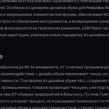
 Ближнем Востоке или ярко-оранжевого с плетеными те
е). Особенно в сценариях дизайна обуви для Pinduoduo 
ов и запрещенных элементов платформы, обеспечивая 1
е просто обновление инструментов, а возвращение суве
р фокусируется на творческих решениях, а ИИ берет на 
ую адаптацию, реализуя новую парадигму AI-дизайна об
е
абросков до 8K AI-рендеринга, от точечных прорывов до
 взаимодействия — дизайн обуви переживает тихую, но
ивности. Платформа AI-дизайна обуви VALI, созданная 
 промышленных товаров провинции Чжэцзян, уже подт
е чем 217 обувных предприятий в Вэньчжоу, Путяне, Гуа
просто ускоряет процесс, но и расширяет возможности г
дизайне обуви в художественном стиле, стирает границы