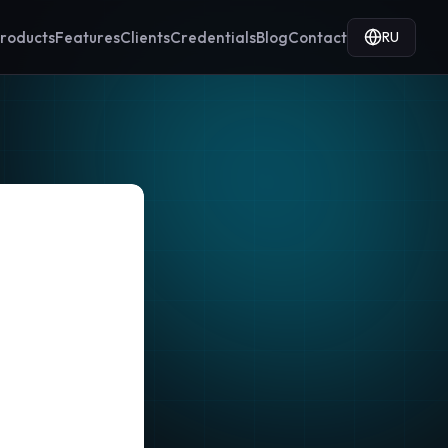
RU
roducts
Features
Clients
Credentials
Blog
Contact