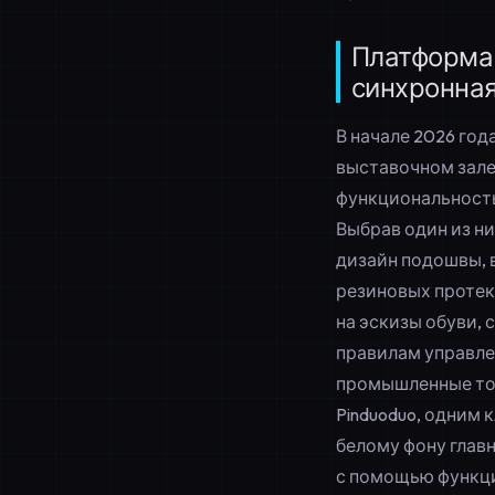
Платформа 
синхронная
В начале 2026 го
выставочном зале
функциональность»
Выбрав один из ни
дизайн подошвы, 
резиновых протек
на эскизы обуви,
правилам управле
промышленные тов
Pinduoduo, одним
белому фону глав
с помощью функци