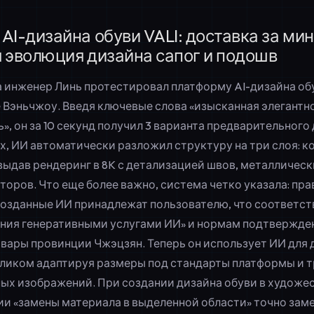
AI-дизайна обуви VALI: доставка за ми
 эволюция дизайна сапог и подошв
да инженер Линь протестировал
платформу AI-дизайна об
 Вэньчжоу. Введя ключевые слова «изысканная элегантно
, он за 10 секунд получил 3 варианта предварительного 
х, ИИ автоматически разложил структуру на три слоя: к
выдав рендеринг в 8K с детализацией швов, металлическ
торов. Что еще более важно, система четко указала:
пра
 созданные ИИ
принадлежат пользователю, что соответс
ния генеративными услугами ИИ» и нормам подтвержден
ары провинции Чжэцзян. Теперь он использует ИИ для 
 кликом адаптируя размеры под стандарты платформы и т
ных изображений. При создании дизайна обуви в художе
и «замены материала в выделенной области» точно зам