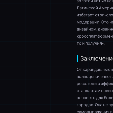
золотой нитью на
Латинской Америк
избегает стоп-сл
модерации. Это н
дизайном: дизайне
кроссплатформенн
то и получил».
Заключени
От карандашных н
полноцепочечного
революцию эффект
стандартам новых
ценность для боле
городах. Она не 
самовыражения в 