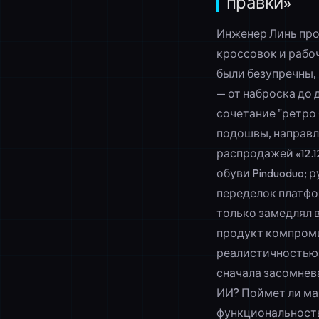
правки»
Инженер Линь про
кроссовок и рабо
были безупречны, 
— от наброска до 
сочетание "ретро
подошвы, направле
распродажей «12.1
обуви Pinduoduo; 
переделок платфо
только замедлял 
продукт компроми
реалистичностью 
сначала засомнев
ИИ
? Поймет ли ма
функциональность