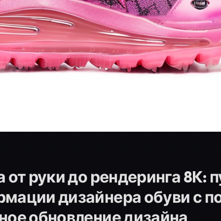
а от руки до рендеринга 8K: 
рмации дизайнера обуви с 
ное обновление дизайна