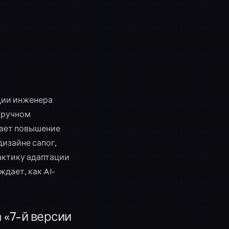
ции инженера
и ручном
вает повышение
дизайне сапог,
рактику адаптации
ждает, как AI-
а «7-й версии