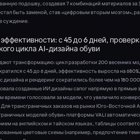
ванную подошву, создавая 7 комбинаций материалов за 3
естал быть заменой, став «цифровым вторым мозгом», 
е суждение.
эффективности: с 45 до 6 дней, проверк
ого цикла AI-дизайна обуви
ают трансформацию: цикл разработки 200 весенних мо
ратился с 45 до 6 дней, эффективность выросла на 680%
с дизайна и рендеринг сократились более чем на 180 000
овала созданные ИИ дизайны сапог напрямую в прямые эф
ом времени голосовали за модели, что увеличило конвер
. Для трансграничных заказов на рынки Юго-Восточной А
граничных моделей обуви» платформы VALI автоматичес
нием на английском и тайском языках, таблицы соответ
зованные цветовые схемы (например, предпочтение тем