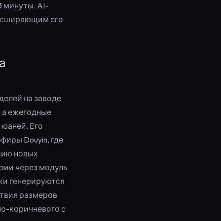
 минуты. AI-
расширяющим его
а
делей на заводе
, а ежегодные
 юаней. Его
иры Douyin, где
сию новых
зии через модуль
ки генерируются
ствия размеров
но-коричневого с