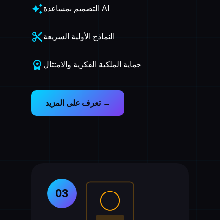
auto_awesome
التصميم بمساعدة AI
content_cut
النماذج الأولية السريعة
workspace_premium
حماية الملكية الفكرية والامتثال
تعرف على المزيد →
03