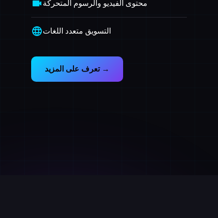
videocam
محتوى الفيديو والرسوم المتحركة
language
التسويق متعدد اللغات
تعرف على المزيد →