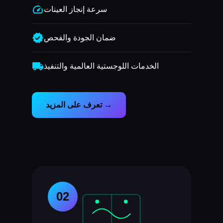
speed
سرعة إنجاز العينات
verified
ضمان الجودة والفحص
local_shipping
الخدمات اللوجستية العالمية والتنفيذ
تعرف على المزيد →
02