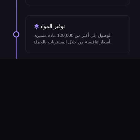
توفير المواد
layers
الوصول إلى أكثر من 100,000 مادة متميزة.
أسعار تنافسية من خلال المشتريات بالجملة.
الإنتاج
precision_manufacturing
تتبع الطلبات في الوقت الفعلي ومراقبة الإنتاج مع
مراقبة الجودة.
الخدمات اللوجستية
local_shipping
حلول شحن فعالة. خيارات الشحن الجوي والبحري
والسريع للتوصيل العالمي.