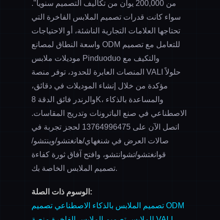
من 200,000 يوان من تكاليف التصميم سنوياً".
سواء كانت قدرات تصميم الملابس الفاخرة التي
تحتاجها العلامات التجارية الناشئة، أو الاحتياجات
واسعة النطاق لمصانع ODM للتعامل مع تصميم
موديلات ملابس Pinduoduo والتكيف مع
المنصات العابرة للحدود، توفر منصة VALI حلولاً
مؤكدة من خلال إنشاء الموديلات في دقائق،
والرندر فائق الدقة 8K، والمساعدة بالذكاء
الاصطناعي في صنع الباترونات وتدريج المقاسات.
اتصل الآن على
13764996475
لحجز تجربة في
صالات العرض في شنغهاي/هانغتشو/وينتشو/
قوانغتشو/تشوانتشو، وافتح آفاق ثورة كفاءة
تصميم الملابس الخاصة بك.
الوسوم ذات الصلة:
تصميم الملابس بالذكاء الاصطناعي
تصميم ODM
للملابس
تصميم الملابس الفاخرة
منصة VALI