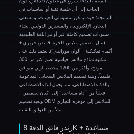
المنصة البدء السريع في غضون 5 دقائق، دون
الحاجة إلى أي خلفية فنية أو أساسيات في
البرمجة؛ حيث يمكن لمسؤولي العينات، ومشغلي
التجارة الإلكترونية، والمشترين الدوليين إنشاء
مسودات تصميم كاملة عبر أوامر اللغة الطبيعية
(مثل "تصميم ملابس فاخرة: قميص حريري +
أكمام تفكيكية + ألوان موراندي"). يعتمد ذلك على
مكتبة نماذج ملابس قياسية تضم أكثر من 300
نموذج، وأكثر من 1200 مخطط لوني متوافق
إقليمياً، وبنية
تصميم الملابس السحابي
المدعومة
بالذكاء الاصطناعي، مما يحول الذاء الاصطناعي
فعلياً من "أداة مساعدة" إلى "كيان تصميمي"،
ويعيد تصميم ODM للملابس إلى جوهره التجاري
بدلاً من العوائق التقنية.
رندر فائق الدقة 8K + مساعدة