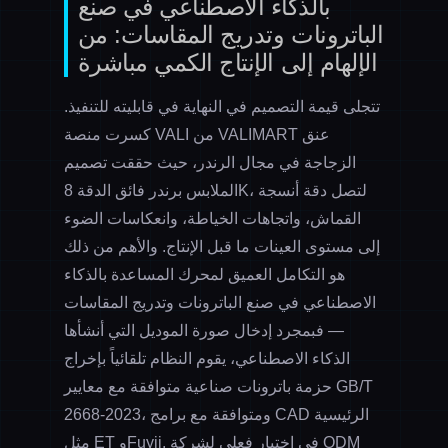
بالذكاء الاصطناعي في صنع
الباترونات وتدريج المقاسات: من
الإلهام إلى الإنتاج الكمي مباشرة
تتجلى قيمة التصميم في النهاية في قابليته للتنفيذ.
كسرت منصة VALI من VALIMART عنق
الزجاجة في مجال الرندر، حيث حققت
تصميم
، لتصل دقة أنسجة
الملابس برندر فائق الدقة 8K
القماش، واتجاهات الخياطة، وانعكاسات الضوء
إلى مستوى العينات ما قبل الإنتاج. والأهم من ذلك
هو التكامل العميق لمحرك
المساعدة بالذكاء
الاصطناعي في صنع الباترونات وتدريج المقاسات
— فبمجرد إدخال صورة الموديل التي أنشأها
الذكاء الاصطناعي، يقوم النظام تلقائياً بإخراج
حزمة باترونات صناعية متوافقة مع معايير GB/T
2668-2023، ومتوافقة مع برامج CAD الرئيسية
مثل ET وFuyii. في اختبار فعلي لشركة ODM