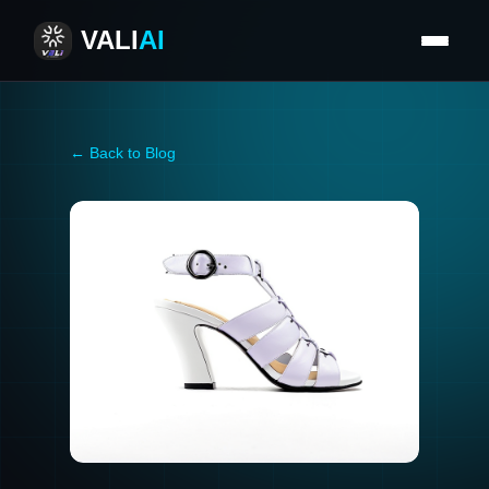
VALI
AI
← Back to Blog