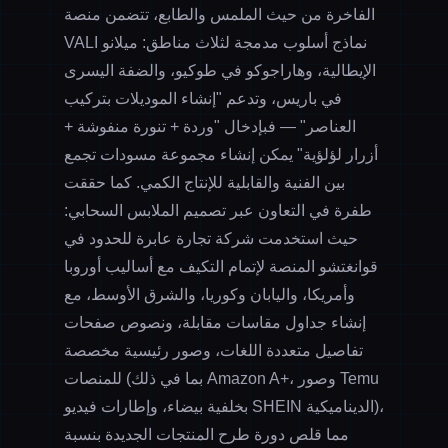
الفاخرة من حيث الملمس والطابع، تتضمن منصة
VALI نماذج أسلوب مدمجة لثلاث مناطق: ميلانو
الإيطالية، وهاراجوكو في طوكيو، والضفة اليسرى
في باريس، وتدعم "إنشاء الموديلات بتركيب
العناصر" — فبإدخال "وردة + تنورة منفوشة +
أزرار لؤلؤية" يمكن إنشاء مجموعة مسودات تجمع
بين الفنية والقابلية للإنتاج الكمي. كما حققت
طفرة في التعاون عبر
تصميم الملابس السحابي
:
حيث استخدمت شركة تجارة عابرة للحدود في
قوانغتشو المنصة لإتمام التكيف مع أساليب أوروبا
وأمريكا، واليابان وكوريا، والشرق الأوسط، مع
إنشاء جداول مقاسات مقابلة، ونصوص صفحات
تفاصيل متعددة اللغات، وصور رئيسية مخصصة
للمنصات (بما في ذلك Amazon A+، وصور Temu
بخلفية بيضاء، وإطارات فيديو SHEIN الديناميكية)،
مما قلص دورة طرح المنتجات الجديدة بنسبة