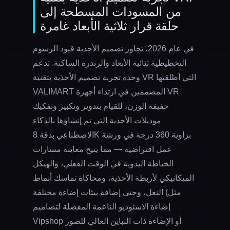
من المسودات المسطحة إلى
حلقة قرار ثلاثية الأبعاد غامرة
في عام 2026، تجاوز تصميم الأحذية قيود الرسوم
التخطيطية ثنائية الأبعاد والرندرة الساكنة. تدعم
التي أطلقتها
تجربة تصميم الأحذية بتقنية VR
وحدة
VALIMART المصممين في ارتداء أجهزة VR
خفيفة الوزن، للقيام بتدوير وتكبير وتفكيك
موديلات الأحذية التي تم إنشاؤها بالذكاء
الاصطناعي بدقة 8K بزاوية 360 درجة في ورشة
عمل افتراضية — مما يتيح معاينة مسارات
الخياطة اليدوية في الوقت الفعلي، والهيكل
الميكانيكي لأربطة الأحذية، ومحاكاة تماسك أنماط
النعل، وحتى إضافة بيئات إضاءة مختلفة (مثل
إضاءة الاستوديو الناعمة المفضلة لتصاميم
Vipshop أو الإضاءة ذات التباين العالي للصور