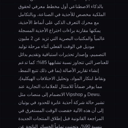
بالذكاء الاصطناعي أول مخطط معرفي لحقوق
الملكية مخصص للأحذية في الصناعة، وبالتكامل
مع محرك
التعرف الذكي على أنماط الأحذية
،
يمكنها مقارنة براءات اختراع الأحذية المسجلة
عالمياً والمكتبات البصرية التي تزيد عن 2 مليون
موديل في الوقت الفعلي أثناء مرحلة توليد
التصميم، وإصدار تحذيرات استباقية وتقديم بدائل
للعناصر التي تتجاوز نسبة تشابهها 85%؛ كما تدعم
إنشاء تقارير الأصالة (بما في ذلك تتبع النمط،
ونقاط ابتكار المواد، وتحليل الاختلافات الهيكلية)،
مما يوفر ضماناً للامتثال للعلامات التجارية عند
الانضمام إلى منصات مثل Vipshop و Dewu.
تشير حالة شركة أحذية عابرة للحدود في بوتيان
إلى أن هذه الآلية خفضت الوقت المستغرق في
المراجعة القانونية قبل إطلاق المنتجات الجديدة
بنسبة 90%، وتجنبت تماماً الخسائر الناتجة عن