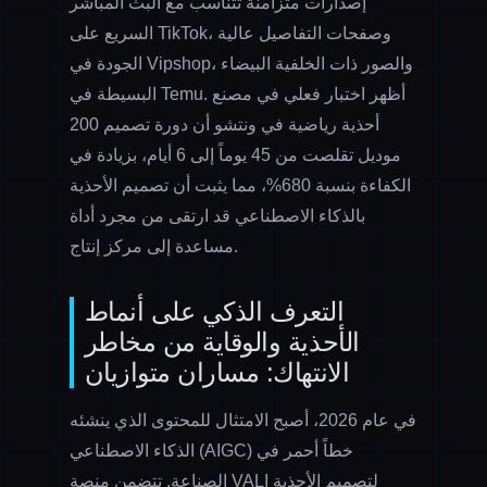
إصدارات متزامنة تتناسب مع البث المباشر
السريع على TikTok، وصفحات التفاصيل عالية
الجودة في Vipshop، والصور ذات الخلفية البيضاء
البسيطة في Temu. أظهر اختبار فعلي في مصنع
أحذية رياضية في ونتشو أن دورة تصميم 200
موديل تقلصت من 45 يوماً إلى 6 أيام، بزيادة في
الكفاءة بنسبة 680%، مما يثبت أن تصميم الأحذية
بالذكاء الاصطناعي قد ارتقى من مجرد أداة
مساعدة إلى مركز إنتاج.
التعرف الذكي على أنماط
الأحذية والوقاية من مخاطر
الانتهاك: مساران متوازيان
في عام 2026، أصبح الامتثال للمحتوى الذي ينشئه
الذكاء الاصطناعي (AIGC) خطاً أحمر في
الصناعة. تتضمن منصة VALI لتصميم الأحذية