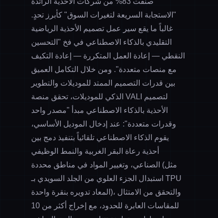
صنفت 83% من شركات الأحذية الرائدة
"الاستجابة السريعة لتغيرات السوق" كأبرز تحدٍ.
غالباً ما يقع سير عمل تصميم الأحذية الرياضية
التقليدي بالذكاء الاصطناعي في فخ "التحسين
النقطي — إعادة العمل المتكررة — إعادة التكيف
مع منصات متعددة". ومن خلال التكامل العميق
بين قدرات
التصميم الممتد للموديلات
و
التطوير
الذكي للموديلات
، تحقق منصة VALI لتصميم
الأحذية بالذكاء الاصطناعي مبدأ "مصدر واحد
وقدرات متعددة": عند إدخال الموديل الأساسي،
يقوم الذكاء الاصطناعي تلقائياً بتنفيذ دمج بين
أحذية رعاة البقر الغربية والنمط الوظيفي
الصناعي، وتغيير المواد في مناطق محددة (مثل
استبدال الجزء العلوي من الجلد السويدي بـ TPU
المعاد تدويره بنقرة واحدة)، والتحقق من الامتثال
للمقاسات العابرة للحدود، مع إخراج أكثر من 10