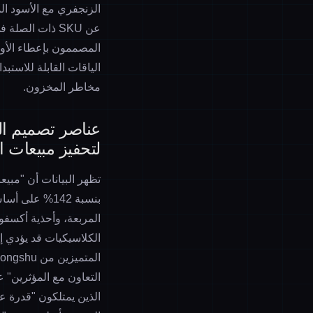
الزنجفري مع الأسود ال
المصممون بإعطاء الأولو
الياقات القابلة للاستبد
مخاطر المخزون.
عناصر تصميم الأ
لتحفيز مبيعات ال
بنسبة 142% ع
المربعة، وأحذية أكسفور
الكلاسيكيات قد يؤدي 
المتميزين من Xiaohongshu وInstagram خلال الثلاثين يوماً الماضية، استخلصت VALIMART نموذج "
التعاون مع المؤثرين
الذين يمتلكون "قدرة ع