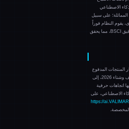
ذكاء الاصطناعي
فية المماثلة؛ على سبيل
 يقوم النظام فوراً
بدفع حلول من ثلاثة مصانع سحابات عالية الدقة في شياوشان بهانغتشو حاصلة على شهادة تدقيق BSCI، مما يحقق
ار المنتجات المدفوع
شتاء 2026
، إلى
ها
اتجاهات حرفية
ن الذكاء الاصطناعي، على
https://ai.VALIMAR