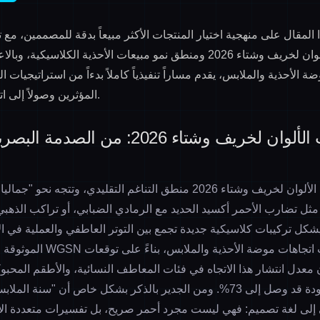
 المقال على منهجية اختيار المنتجات الأكثر مبيعاً بدقة للمصممين، مع 
ان لخريف وشتاء 2026
ومنطق نمو
مبيعات الأحذية الكلاسيكية
، وبالا
ت موضة الأحذية والملابس
، يقدم مساراً تنفيذياً كاملاً بدءاً من
استراتيجيات ال
.
المؤثرين
وصولاً إلى
ات
اتجاهات تضارب الألوان لخريف وشتاء 2026: م
تتجاوز اتجاهات تضارب الألوان لخريف وشتاء 2026 منطق التناغم التقليدي، و
 مثل تضارب الأحمر أكسيد الحديد مع الرمادي الضبابي، أو تراكب الذهب
شكل تركيبات كلاسيكية جديدة تجمع بين التوتر العاطفي والعملية في ا
VALIMART لمعلومات اتجاهات موضة الأحذية 
 معدل انتشار هذا الاتجاه في فئات المعاطف النسائية، والأطقم المحبوك
ومن الجدير بالذكر بشكل خاص أن "
سنة الملابس
ى لغة تصميم: فهي ليست مجرد أحمر صريح، بل تفسيرات متعددة الأبع