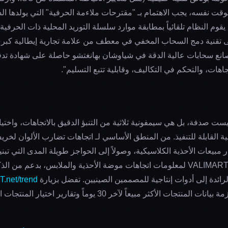
لوقت نفسه، يجب الاهتمام بـ "مقترحات ملاءمة الحرفية" التي يولدها ال
 (AIGC): حيث يقوم النظام تلقائياً بمطابقة موارد سلسلة التوريد المحلية ذات الحر
ى تقنية دمج السحاب المخفي في معطف من علامة تجارية إيطالية كبرى،
اتجاهات، والتحكم في التكاليف، وقابلية تتبع التسليم".
 ليست صدفة، بل هي سيمفونية ثلاثية من التنبؤ الدقيق بالاتجاهات، واختي
ية القابلة للتنفيذ. من المنطق الأساسي لـ
اتجاهات تضارب الألوان لخريف و
ر
مبيعات الأحذية الكلاسيكية
، وصولاً إلى الحواجز طويلة المدى التي تبني
- تعمل منصة VALIMART لمعلومات اتجاهات موضة الأحذية والملابس، بدعم م
لرائدة إلى أدوات إنتاجية للمصممين الصينيين. تفضل بزيارة
T.net/trend
الأكثر مبيعاً لآخر 30 يوماً وتقارير اختيار المنتجات المخصصة.