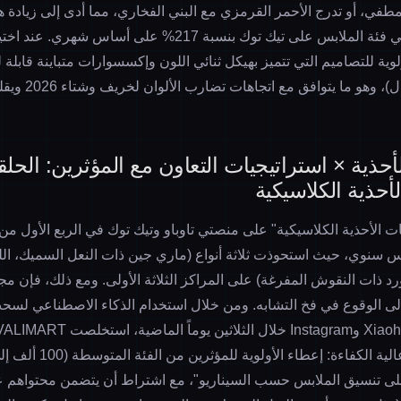
مطفي، أو تدرج الأحمر القرمزي مع البني الفخاري، مما أدى إلى زيادة 
عن SKU ذات الصلة في فئة الملابس على تيك توك بنسبة 217% على أ
ية للتصاميم التي تتميز بهيكل ثنائي اللون وإكسسوارات متباينة قابلة 
ال)، وهو ما يتوافق مع
اتجاهات تضارب الألوان لخريف وشتاء 2026
ويقل
حذية × استراتيجيات التعاون مع المؤثرين: الحلق
أحذية الكلاسيكية
لى أساس سنوي، حيث استحوذت ثلاثة أنواع (ماري جين ذات النعل السميك، ا
د ذات النقوش المفرغة) على المراكز الثلاثة الأولى. ومع ذلك، فإن مجر
إلى الوقوع في فخ التشابه. ومن خلال استخدام الذكاء الاصطناعي لسح
لى تنسيق الملابس حسب السيناريو"، مع اشتراط أن يتضمن محتواهم عر