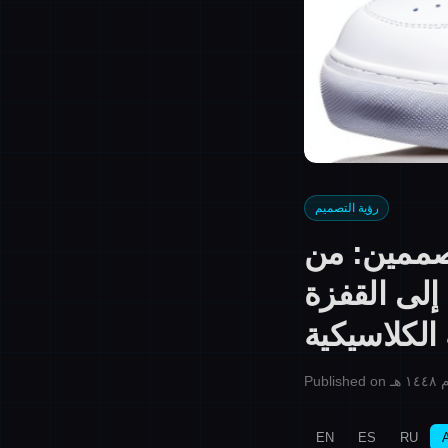
رؤية التصميم
لمصممين: من
اتجاهات تضارب الألوان لخريف وشتاء 2026 إلى القفزة
الكلاسيكية
EN
ES
RU