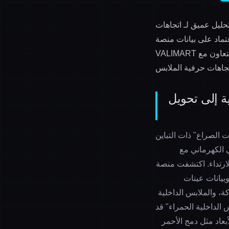
تحليل عميق لـ
اتجاهات
عتماد على بيانات منصة
تعاون مع
جاهات حرفية الملابس
ن الصدمة البصرية إلى تحويل
تتجه نحو "جماليات الصراع" ذات التباين
ي الكهرماني مع
لارتداء. اكتشفت منصة
والملابس، بناءً على توقعات WGSN الموثوقة وبيانات عينات
ة، والملابس الداخلية
 الداخلية الحمراء
" قد
اد مثل دمج الأحمر