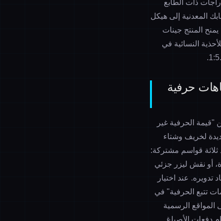
راجات ذات الطابع
بك المعدنية إلى هيكل
يكية، مما يمنح المنتج جينات
أحذية النسائية في
اهات حرفية
ن "قيمة الحرفية غير
 في VALIMART بسحب المنتجات الجديدة لخريف وشتاء
في الوقت الفعلي، وقد وجد ثلاثة قواسم مشتركة:
، أو نقش ليزر جزئي
تدويره. عند اختيار
مات تتبع الحرفية" في
 المواقع الرسمية
قيقية (مثل معايير الخياطة المعتمدة من ISO، وأرقام دفعات الأصباغ