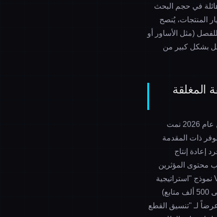
هائلة في حجم البحث
ساس شهري. عند اختيار المنتجات، يُنصح
للفصل (مثل الأساور أو
ل بشكل كبير من
ة المغلقة
تظهر البيانات أن "مبيعات الأحذية الكلاسيكية" على منصتي تاوباو وتيك توك في الربع الأول من عام 2026 نمت
للوفر ذات المقدمة
د إعادة إنتاج
ب محتوى المؤثرين
استراتيجية
" عالية الكفاءة: إعطاء الأولوية للمؤثرين من الفئة المتوسطة (100 ألف إلى 500 ألف متابع)
ضاً لـ "تنسيق القطع