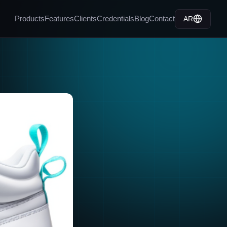
Products
Features
Clients
Credentials
Blog
Contact
AR