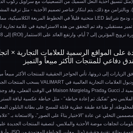
(مثل تنسيق أحذية النعل السميك من التسعينيات مع سراويل ركوب الد
عناصر تصميم الأحذية
- مثل ترقية المشا
مغناطيسي سريع الفك، ودمج شرائط LED منحنية قليلاً في الخطوط المربعة الكلاس
ميز مستقبلي. وقد تم التحقق من هذه الاستراتيجية في علامة تجارية لل
م، وارتفع العائد على الاستثمار (ROI) إلى 1:5.8.
ة على المواقع الرسمية للعلامات التجارية × اتج
دق دفاعي للمنتجات الأكثر مبيعاً والتميز
لزيارات إلى ذروتها، تأتي الحواجز الحقيقية للمنتجات الأكثر مبيعاً م
القابلة للنسخ". يقوم موديول العلامات التجارية العالمية
2026 من المواقع الرسمية لـ Gucci وPrada وMaison Margiela 
لملابس
نحو "تفكيك ثم إعادة خياطة" - مثل خياطة عكسية لياقة السترة
خلوطة، أو طباعة طبقة عطرية قابلة للمسح على بطانة النايلون المعاد 
ممين التخلي عن عادة "الاختيار بناءً على الصور"، والاستعانة بـ "علا
المنتجات الجديدة على
المدعومة بوثائق تقنية ح