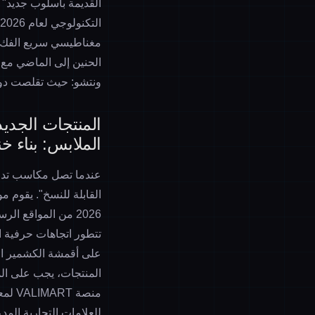
القديمة بأسلوب جديد" 
التكنولوجي لعام 2026). وبالتزامن مع ذلك، يتم ابتكار
الحنين إلى الماضي مع ت
ونتشو: حيث تقلصت دورة ترويج المؤثرين إلى 7 أيا
المنتجات الجديد
الملابس: بناء خن
عندما تصل مكاسب تدفق ا
تتطور
اتجاهات حرفية ا
على أقمشة الكشمير الم
المنتجات، يجب على المص
منصة VALIMART لمعلومات اتجاهات موضة الأحذية والملابس، لتصفية
للعلامات التجارية