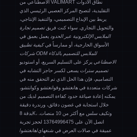
الاصطناعي من VALIMART نطاق الأدوات
التقليدية، لتصبح المركز العصبي الرئيسي الذي
يربط بين الإبداع التصميمي، والتنفيذ الإنتاجي،
والتحويل التجاري. سواء كنت فريق
تصميم تجارة
الملابس الإلكترونية عبر الحدود
يعمل بعمق في
الأسواق الخارجية، أو ممارساً في
كيفية تطبيق
شركات ODM للملابس للتصميم بالذكاء
الاصطناعي
يركز على التسليم السريع، أو استوديو
تصميم سترات
يسعى لكسر حاجز التشابه في
التصاميم، فإن هذا الحل الذي تم التحقق منه في
شركات متعددة في هانغتشو وقوانغتشو وكوانتشو،
يمكنه إعادة صياغة حدود كفاءة التصميم لديك من
خلال استجابة في غضون دقائق، ورندرة دقيقة
بدقة 8K، وتكيف سلس مع أكثر من 10 منصات.
اتصل الآن على
13764996475
لحجز تجربة
عميقة في صالات العرض في شنغهاي/هانغتشو/