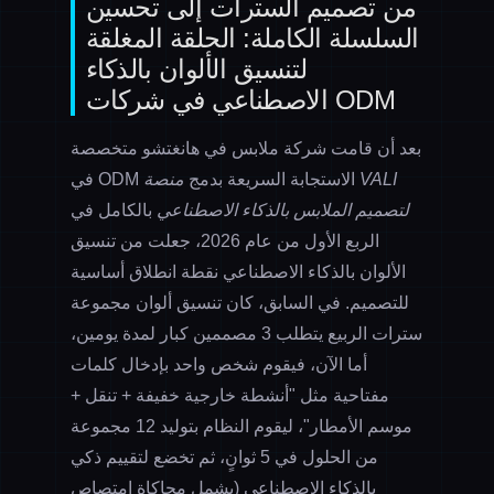
من تصميم السترات إلى تحسين
السلسلة الكاملة: الحلقة المغلقة
لتنسيق الألوان بالذكاء
الاصطناعي في شركات ODM
بعد أن قامت شركة ملابس في هانغتشو متخصصة
في ODM الاستجابة السريعة بدمج
منصة VALI
لتصميم الملابس بالذكاء الاصطناعي
بالكامل في
الربع الأول من عام 2026، جعلت من تنسيق
الألوان بالذكاء الاصطناعي نقطة انطلاق أساسية
للتصميم. في السابق، كان تنسيق ألوان مجموعة
سترات الربيع يتطلب 3 مصممين كبار لمدة يومين،
أما الآن، فيقوم شخص واحد بإدخال كلمات
مفتاحية مثل "أنشطة خارجية خفيفة + تنقل +
موسم الأمطار"، ليقوم النظام بتوليد 12 مجموعة
من الحلول في 5 ثوانٍ، ثم تخضع لتقييم ذكي
بالذكاء الاصطناعي (يشمل محاكاة امتصاص