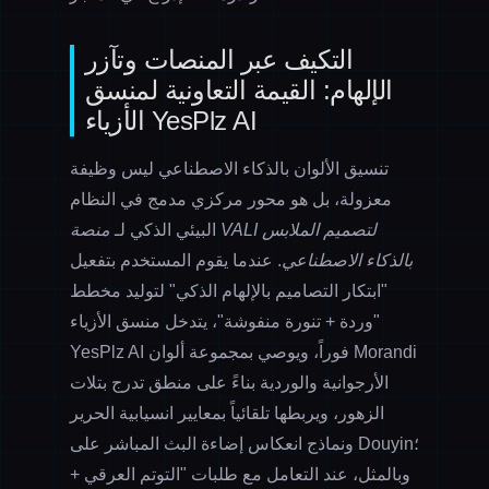
التكيف عبر المنصات وتآزر
الإلهام: القيمة التعاونية لمنسق
الأزياء YesPlz AI
تنسيق الألوان بالذكاء الاصطناعي ليس وظيفة
معزولة، بل هو محور مركزي مدمج في النظام
البيئي الذكي لـ
منصة VALI لتصميم الملابس
بالذكاء الاصطناعي
. عندما يقوم المستخدم بتفعيل
"ابتكار التصاميم بالإلهام الذكي" لتوليد مخطط
"وردة + تنورة منفوشة"، يتدخل
منسق الأزياء
فوراً، ويوصي بمجموعة ألوان Morandi
YesPlz AI
الأرجوانية والوردية بناءً على منطق تدرج بتلات
الزهور، ويربطها تلقائياً بمعايير انسيابية الحرير
ونماذج انعكاس إضاءة البث المباشر على Douyin؛
وبالمثل، عند التعامل مع طلبات "التوتم العرقي +