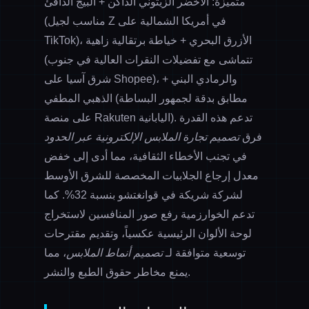
متميزة: الأخضر الزيتوني الداكن + البيج الدافئ
(مناسب لجيل Z في أمريكا الشمالية على
TikTok)، الأزرق البحري + خياطة برتقالية زاهية
(تتماشى مع تفضيلات النقرات العالية في جنوب
شرق آسيا على Shopee)، والرمادي البني +
الذهبي المطفي (مطابق بدقة لجمهور البساطة
على منصة Rakuten اليابانية). تدعم هذه القدرة
فرق
تصميم تجارة الملابس الإلكترونية عبر الحدود
في تجنب الأخطاء الثقافية، مما أدى إلى خفض
معدل إرجاع الجلابيات المخصصة للشرق الأوسط
لشركة شريكة في قوانغتشو بنسبة 32%. كما
تدعم الخوارزمية رفع صور المنافسين لاستخراج
لوحة الألوان الرئيسية عكسياً، وتقديم مقترحات
توسعية متوافقة لـ
تصميم أنماط الملابس
، مما
يمنع مخاطر حقوق الطبع والنشر.