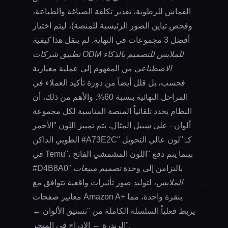
القماش للرطوبة، تقدير تكلفة الصباغة والطباعة،
وفحص تباين الصور الرئيسية للمنصة)، ليتم اختيار
أفضل 3 مجموعات في النهاية. لم ينقل هذا
كيفية
تطبيق شركات ODM للملابس للتصميم بالذكاء
الاصطناعي
من المفهوم إلى عملية معيارية
فحسب، بل قلل أيضاً من دورة تأكيد العملاء في
المراحل النهائية بنسبة 60%. والأهم من ذلك، أن
النظام يحدد تلقائياً المنصة المناسبة لكل مجموعة
ألوان - على سبيل المثال، يتم تمييز اللون "الأحمر
الطوبي الداكن #A73E2C" كـ "لون عالي التحويل
في Temu"، بينما يتم دفع "اللون المشمشي الفاتح
#D4B8A0" بالتزامن إلى وحدة
تصميم مبيعات
الملابس
، لتوليد صور تأثيرات واقعية تتوافق مع
معايير صفحات Amazon A+ بنقرة واحدة، مما
يربط فعلياً السلسلة الكاملة من "تنسيق الألوان ←
الرندرة ← الإدراج في المتجر".