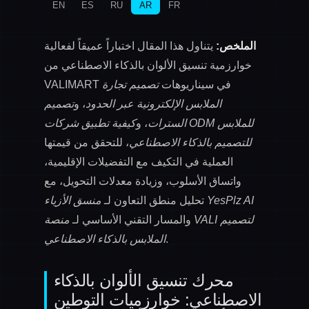
EN
ES
RU
AR
FR
الملخص:
يتناول هذا المقال اختباراً عميقاً لفعالية
خوارزمية تنسيق الألوان بالذكاء الاصطناعي من
VALIMART في سيناريوهات
تصميم تجارة
الملابس الإلكترونية عبر الحدود
، و
تصميم
السترات
، و
كيفية تطبيق شركات ODM للملابس
للتصميم بالذكاء الاصطناعي
، للتحقق من قيمتها
العملية في التكيف مع التفضيلات الإقليمية،
واتساق الأسلوب، وزيادة معدلات التحويل، مع
منسق الأزياء YesPlz AI
تحليل منطق التعاون لـ
والمسار التقني الأساسي لـ
منصة VALI لتصميم
.
الملابس بالذكاء الاصطناعي
محرك تنسيق الألوان بالذكاء
الاصطناعي: خوارزميات التوطين