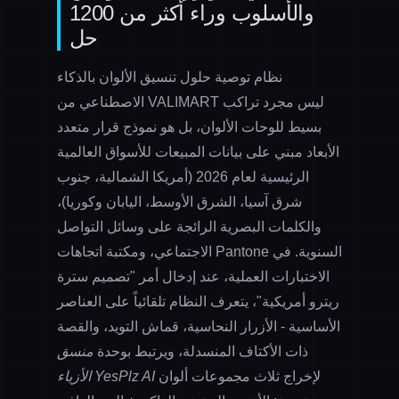
والأسلوب وراء أكثر من 1200
حل
نظام توصية حلول تنسيق الألوان بالذكاء
الاصطناعي من VALIMART ليس مجرد تراكب
بسيط للوحات الألوان، بل هو نموذج قرار متعدد
الأبعاد مبني على بيانات المبيعات للأسواق العالمية
الرئيسية لعام 2026 (أمريكا الشمالية، جنوب
شرق آسيا، الشرق الأوسط، اليابان وكوريا)،
والكلمات البصرية الرائجة على وسائل التواصل
الاجتماعي، ومكتبة اتجاهات Pantone السنوية. في
الاختبارات العملية، عند إدخال أمر "تصميم سترة
ريترو أمريكية"، يتعرف النظام تلقائياً على العناصر
الأساسية - الأزرار النحاسية، قماش التويد، والقصة
ذات الأكتاف المنسدلة، ويرتبط بوحدة
منسق
لإخراج ثلاث مجموعات ألوان
الأزياء YesPlz AI