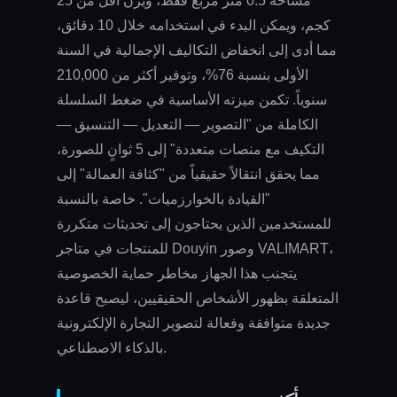
مساحة 0.5 متر مربع فقط، ويزن أقل من 25
كجم، ويمكن البدء في استخدامه خلال 10 دقائق،
مما أدى إلى انخفاض التكاليف الإجمالية في السنة
الأولى بنسبة 76%، وتوفير أكثر من 210,000
سنوياً. تكمن ميزته الأساسية في ضغط السلسلة
الكاملة من "التصوير — التعديل — التنسيق —
التكيف مع منصات متعددة" إلى 5 ثوانٍ للصورة،
مما يحقق انتقالاً حقيقياً من "كثافة العمالة" إلى
"القيادة بالخوارزميات". خاصة بالنسبة
للمستخدمين الذين يحتاجون إلى تحديثات متكررة
للمنتجات في متاجر Douyin وصور VALIMART،
يتجنب هذا الجهاز مخاطر حماية الخصوصية
المتعلقة بظهور الأشخاص الحقيقيين، ليصبح قاعدة
جديدة متوافقة وفعالة لتصوير التجارة الإلكترونية
بالذكاء الاصطناعي.