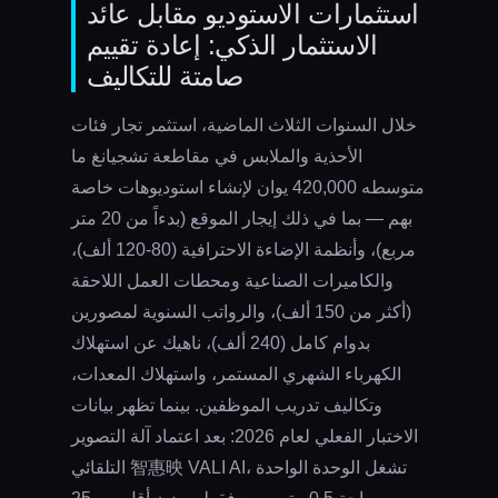
استثمارات الاستوديو مقابل عائد
الاستثمار الذكي: إعادة تقييم
صامتة للتكاليف
خلال السنوات الثلاث الماضية، استثمر تجار فئات
الأحذية والملابس في مقاطعة تشجيانغ ما
متوسطه 420,000 يوان لإنشاء استوديوهات خاصة
بهم — بما في ذلك إيجار الموقع (بدءاً من 20 متر
مربع)، وأنظمة الإضاءة الاحترافية (80-120 ألف)،
والكاميرات الصناعية ومحطات العمل اللاحقة
(أكثر من 150 ألف)، والرواتب السنوية لمصورين
بدوام كامل (240 ألف)، ناهيك عن استهلاك
الكهرباء الشهري المستمر، واستهلاك المعدات،
وتكاليف تدريب الموظفين. بينما تظهر بيانات
الاختبار الفعلي لعام 2026: بعد اعتماد آلة التصوير
التلقائي 智惠映 VALI AI، تشغل الوحدة الواحدة