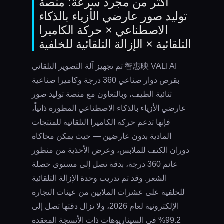
أكثر من مجرد سرعة: منصة
توليد صور عارضي الأزياء بالذكاء
الاصطناعي × حركة الكاميرا
التلقائية × الإزالة التلقائية للخلفية
تم تجهيز آلة التصوير التلقائي 智惠映 VALI AI
بقرص دوار صناعي 360 درجة وكاميرا صناعية
ثنائية الطيف، وبالتعاون مع
منصة توليد صور
عارضي الأزياء بالذكاء الاصطناعي
المطورة ذاتياً،
فإنها تدعم حركة الكاميرا التلقائية للمنتجات
المادية بدون عارضين — حيث يمكن محاكاة
دوران الكتف للملابس، وعرض الأحذية من منظور
عائم 360 درجة، بدقة تصل إلى مستوى خصلة
الشعر. وقد تم تدريب وحدة
الإزالة التلقائية
للخلفية
على عشرات الملايين من عينات التجارة
الإلكترونية لعام 2026، ولا تزال دقتها تصل إلى
99.2% في السيناريوهات ذات الأنسجة المعقدة