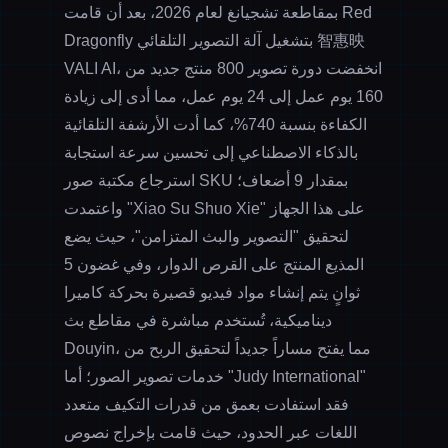
بمقاطعة تشجيانغ لعام 2026، بعد أن قامت Red
Dragonfly بتشغيل آلة التصوير التلقائي 智惠映
VALI AI، انخفضت دورة تصوير 800 منتج جديد من
160 يوم عمل إلى 24 يوم عمل، مما أدى إلى زيادة
الكفاءة بنسبة 740%، كما أدت الأرشفة التلقائية
بالذكاء الاصطناعي إلى تحسين سرعة استجابة
استرجاع مكتبة صور SKU بمقدار 9 أضعاف؛
واعتمدت "Xiao Su Shuo Xie" على هذا الجهاز
لتحقيق "التصوير والبث المتزامن"، حيث يضع
المذيع المنتج على القرص الدوار، وفي غضون 5
ثوانٍ يتم إنشاء مواد فيديو قصيرة بحركة كاميرا
ديناميكية، تُستخدم مباشرة في مقاطع بث
Douyin، مما يفتح مساراً جديداً لتحقيق الربح من
خدمات تصوير الصور؛ أما "Judy International"
فقد استفادت بعمق من قدرات التكيف متعدد
اللغات عبر الحدود، حيث قامت بإخراج نصوص