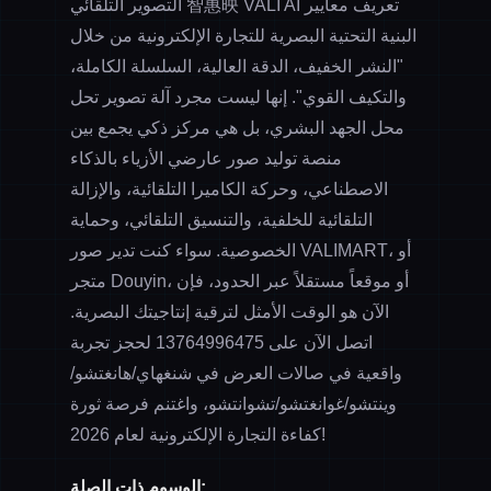
التصوير التلقائي 智惠映 VALI AI تعريف معايير
البنية التحتية البصرية للتجارة الإلكترونية من خلال
"النشر الخفيف، الدقة العالية، السلسلة الكاملة،
والتكيف القوي". إنها ليست مجرد آلة تصوير تحل
محل الجهد البشري، بل هي مركز ذكي يجمع بين
منصة توليد صور عارضي الأزياء بالذكاء
الاصطناعي، وحركة الكاميرا التلقائية، والإزالة
التلقائية للخلفية، والتنسيق التلقائي، وحماية
الخصوصية. سواء كنت تدير صور VALIMART، أو
متجر Douyin، أو موقعاً مستقلاً عبر الحدود، فإن
الآن هو الوقت الأمثل لترقية إنتاجيتك البصرية.
اتصل الآن على
13764996475
لحجز تجربة
واقعية في صالات العرض في شنغهاي/هانغتشو/
وينتشو/غوانغتشو/تشوانتشو، واغتنم فرصة ثورة
كفاءة التجارة الإلكترونية لعام 2026!
الوسوم ذات الصلة: