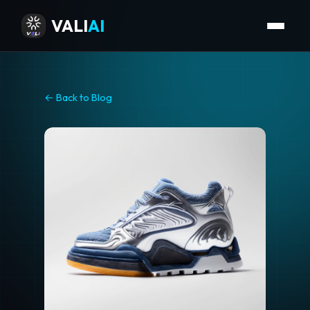
VALI
AI
← Back to Blog