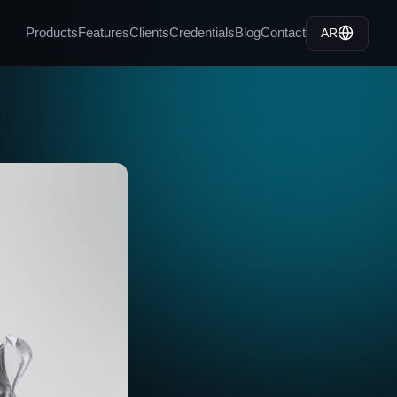
Products
Features
Clients
Credentials
Blog
Contact
AR