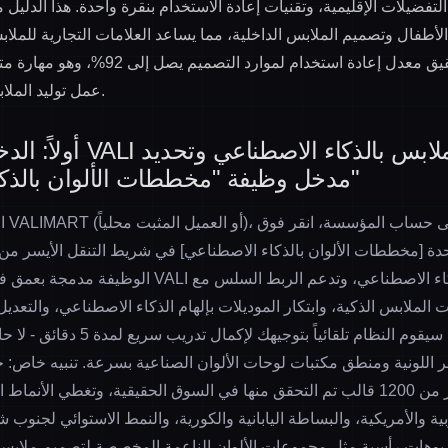
لتفضيلات الإقليمية، وتقنيات إعادة الاستخدام بنقرة واحدة. هذا الدليل
أطفال وتصميم الملابس الداخلية، مما يساعد العلامات التجارية للملاب
بكفاءة عالية، وتحقيق معدل إعادة استخدام لم
عمل توليد الملابس بالذكاء الاصطناعي.
أولاً: الدخول إلى منصة ALI
مدخل وظيفة "مخططات الألوان بالذكاء الاصطناعي"
افتح
دة [مخططات الألوان بالذكاء الاصطناعي] في شريط التنقل الأيسر من ا
الوظيفة مدمجة بعمق في البنية التحتية لمنصة VALI لتصمي
الملابس الذكية، وابتكار الموديلات بإلهام الذكاء الاصطناعي، والتعديل
الاستخدام لأول مرة، سيقوم النظام تلقائي
 اللونية ومنطق مكتبات لوحات الألوان الصناعية بسرعة. تنبيه خاص:
مبنية على أكثر من 1200 قالب تم التحقق منها في السوق الحقيقية، وتغطي الأن
بية والأمريكية، والبساطة اليابانية والكورية، والنمط الاستوائي لجنوب
يوهات رأسية مثل مجموعات الألوان الناعمة المخصصة لتصميم ملابس