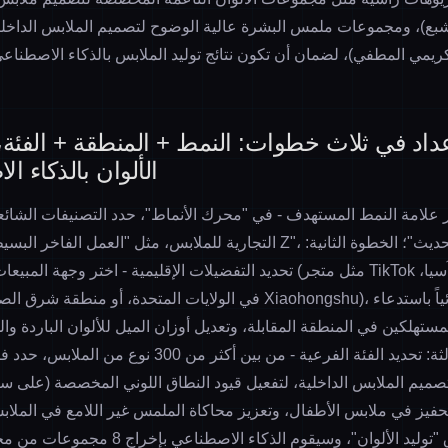
بع)، ومجموعات ملمس البشرة عالية الوضوح لتصميم الملابس الداخلية
ريمي المطفي)، لضمان أن تكون نتائج توليد الملابس بالذكاء الاصطناعي
لإعداد في ثلاث خطوات: النمط + المنطقة + الفئة،
الألوان بالذكاء ا
ار علامة النمط المستهدف - في "محرك الأنماط"، حدد التصنيفات الشائ
التجارية للملابس
، مثل "العمل الفاخر البسيط"، "ستريت وير الجيل Z"، 
تحديد التفضيلات الإقليمية - اختر وجهة المبيعات من القائمة المنسدلة (
لمستهلكين في المنطقة المقابلة، وتعديل أوزان الميل للألوان الباردة و
لفئة الفرعية - من بين أكثر من 300 نوع من الملابس، حدد فئات رأسية مثل
صميم الملابس الداخلية
، لتفعيل قيود النطاق اللوني المخصصة (على سبي
لتحفيز في ملابس الأطفال، وتعزيز محاكاة الملمس غير اللامع في الملابس