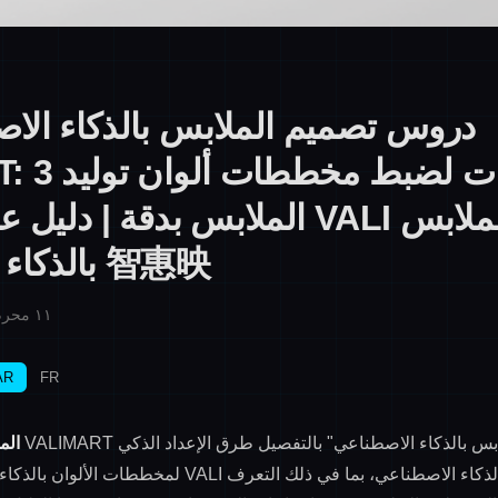
دروس تصميم الملابس بالذكاء الا
VALIMART: 3 
الملابس بدقة | دليل عملي لمنصة LI
بالذكاء الاصطناعي 智惠映
Published on ١١ محرم ١٤٤٨ هـ
AR
FR
الم
لمخططات الألوان بالذكاء الاصطناعي في منصة VALI لتصمي