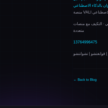
ن بالذكاء الاصطناعي
ء الاصطناعي
ذكي · التكيف مع منصات
متعددة
13764996475
 قوانغتشو | تشوانتشو
← Back to Blog