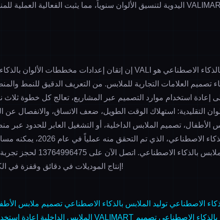
اليدوية لتنسيق الألوان سنوياً، مما يثبت الفعالية العملية للمنهجية المقدمة في
إن إتقان إعدادات مخططات الألوان بالذكاء الاصطناعي في منصة VALI ل
 تصميم العلامات التجارية للملابس. من التعريف الدقيق للنمط والمنط
إلى إعادة استخدام موارد التصميم عبر المشاريع، تعالج كل خطوة ثلا
وان التقليدية: استهلاك الوقت الطويل، ضعف الاتساق، والانفصال عن 
الأطفال، تصميم الملابس الداخلية، أو التشغيل العابر للحدود عبر من
الملابس بالذكاء الاصطناعي. اتصل الآن على
13764996475
لحجز تجربة 
إنتاج الموديلات في دقائق وقفزة في الكفاءة بمقدار 8 أضعاف!
 بالذكاء الاصطناعي
توليد الملابس بالذكاء الاصطناعي
تصميم ملابس الأطف
الملابس بالذكاء الاصطناعي
تصميم
الملابس الداخلية
إعادة استخدا