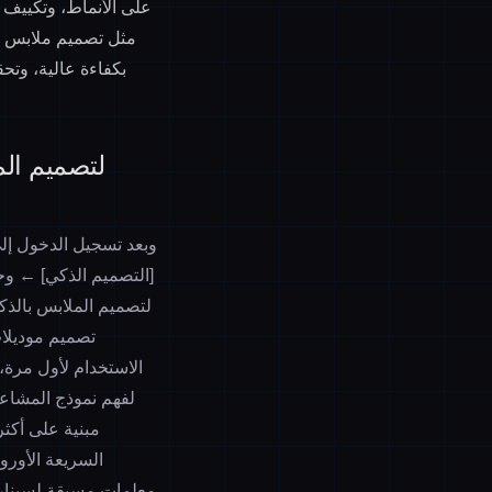
على الأنماط، وتكييف ا
مثل تصميم ملابس ال
[التصميم الذكي] ← وح
تصميم موديلات 
لفهم نموذج المشاعر
السريعة الأورو
معلمات مسبقة لسينار