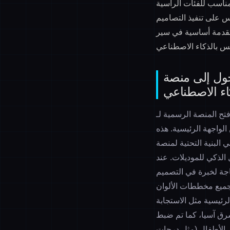
 مناسب للفئات الرأسية
س على تنفيذ التصاميم
وارد التصميم يصل إلى 92%، وهو مهارة متقدمة أساسية في سير
V لتصميم الملابس بالذكاء الاصطناعي وتحديد
 المنصة الرسمية لـ VALIMART (أو العميل المثبت محلياً)، وبعد تسجيل الدخول إلى حساب المؤسسة، انقر فوق
لواجهة الرئيسية. هذه
م الملابس بالذكاء الاصطناعي، وتدعم الربط السلس مع
 الذكي للموديلات. عند
اً بتوجيهك لإكمال تدريب سريع لمدة 5 دقائق - لا حاجة لخبرة في التصميم
 جميع مخططات الألوان
ماط الرئيسية مثل الاستجابة
 شرق آسيا، كما تم ضبط
 الأطفال (مثل درجات