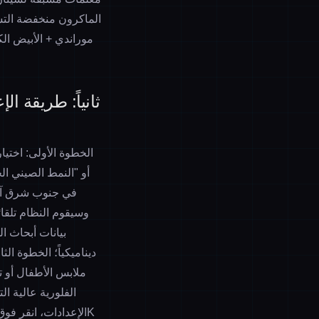
الماكرون منخفضة التش
موراندي + الأبيض الك
ثانياً: طريقة ا
الخطوة الأولى: اختي
بيانات أبحاث ا
ديناميكياً؛ الخطوة الثالثة: تحديد ا
ملابس الأطفال
أو
ت
الفلورية عالية ا