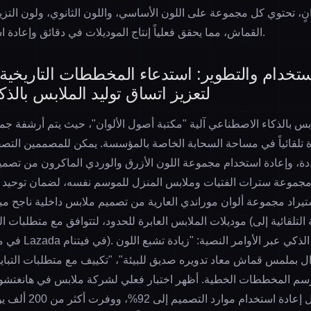
ضون 10 ثوانٍ، تحتوي كل مجموعة على اللون الأساسي، واللون الثانوي، ولون التز
القماش، مما يحقق فعلياً إنتاج الموديلات في دقائق وإعادة استخدام موارد التصميم.
الاستخدام والتطوير: استدعاء المخططات التاريخية
لتعزيز اتساق توليد الملابس بالذ
تلقائياً في مساحة السحابة الخاصة بالمؤسسة. يمكن للمصممين التصفية
ددة، وإعادة استخدام مجموعة اللون الأزرق والوردي الماكرون من تص
مجموعة سترات الفتيات وملابس المنزل للموسم نفسه، لضمان توحيد ال
ستيراد مجموعة ألوان موراندي العارية من تصميم ملابس داخلية ناجح م
موديلات الملابس العابرة للحدود، لتتوافق مع متطلبات المنصات متعددة اللغات (مث
ل بملمس قماش معاد تدويره صديق للبيئة"، "تكييف مع متطلبات التباين
الوظيفة رفعت معدل إعاد