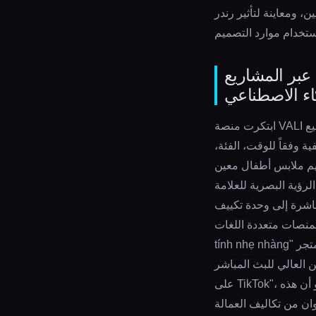
يين، ومعاينة لتأثير رندر
 عبر المشاريع
كاء الاصطناعي
ابتكرت منصة VALI لتصميم الملابس بالذكاء الاصطناعي آلية "مكتبة أصول الألوان"، حيث يتم أرشفة جميع
 وفقاً للوقت، الفئة،
ميم ملابس أطفال معين
رؤية البصرية للعلامة
باشرة إلى وحدة تكييف
ل الترجمة التلقائية إلى "Trung
tính nhẹ nhàng" في متجر Lazada في فيتنام). كما يدعم التطوير الذكي عبر الأوامر النصية: "زيادة تشبع اللون
 العالي للبث المباشر
على TikTok"، دون الحاجة لإعادة رسم المخططات الخطية. أظهر اختبار فعلي لشركة ملابس في هانغتشو أن هذه
ة استخدام موارد التصميم إلى 92%، ووفرت أكثر من 200 ألف يوان من تكاليف العمالة