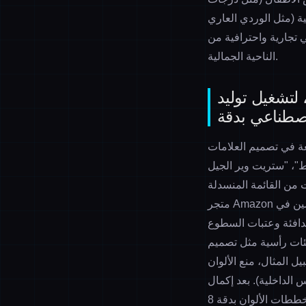
 (مثل الوردي العاري
 تجارية واحترافية من
الناحية الجمالية.
 لتشغيل توليد
لاصطناعي بدقة
عة في
تصميم العلامات
أو "النمط الصيني الحديث"؛ الخطوة الثانية:
مثل متجر TikTok في جنوب شرق آسيا،
متجر Amazon في الولايات المتحدة، أو منطقة شرق الصين في Xiaohongshu)، وسيقوم النظام تلقائياً باستدعاء
الدافئة وعتبات السطوع
تصميم
ل المثال، منع الألوان
 الداخلية). بعد إكمال
الإعدادات، انقر فوق "توليد الألوان"، وسيقوم الذكاء الاصطناعي بإخراج 8 مجموعات من مخططات الألوان بدقة 8K