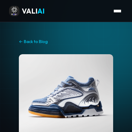
VALI
AI
← Back to Blog